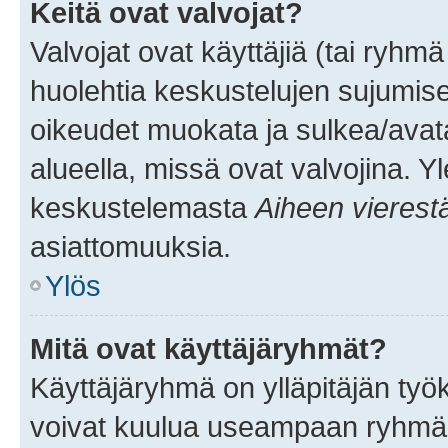
Keitä ovat valvojat?
Valvojat ovat käyttäjiä (tai ryhmä
huolehtia keskustelujen sujumise
oikeudet muokata ja sulkea/avata, 
alueella, missä ovat valvojina. Y
keskustelemasta
Aiheen vierest
asiattomuuksia.
Ylös
Mitä ovat käyttäjäryhmät?
Käyttäjäryhmä on ylläpitäjän työka
voivat kuulua useampaan ryhmään