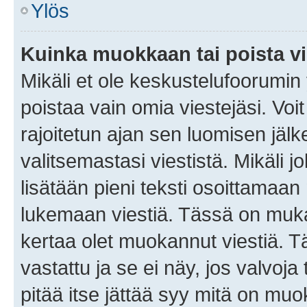
Ylös
Kuinka muokkaan tai poista vi
Mikäli et ole keskustelufoorumin y
poistaa vain omia viestejäsi. Voi
rajoitetun ajan sen luomisen jäl
valitsemastasi viestistä. Mikäli jo
lisätään pieni teksti osoittama
lukemaan viestiä. Tässä on mu
kertaa olet muokannut viestiä. Tä
vastattu ja se ei näy, jos valvoja
pitää itse jättää syy mitä on muo