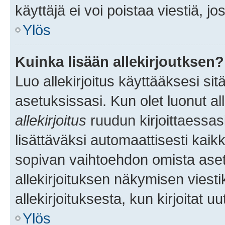
käyttäjä ei voi poistaa viestiä, jo
Ylös
Kuinka lisään allekirjoutksen?
Luo allekirjoitus käyttääksesi si
asetuksissasi. Kun olet luonut all
allekirjoitus
ruudun kirjoittaessasi
lisättäväksi automaattisesti kaikki
sopivan vaihtoehdon omista asetu
allekirjoituksen näkymisen viesti
allekirjoituksesta, kun kirjoitat uu
Ylös