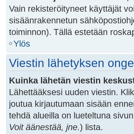
Vain rekisteröityneet käyttäjät v
sisäänrakennetun sähköpostiohjel
toiminnon). Tällä estetään roskap
Ylös
Viestin lähetyksen ong
Kuinka lähetän viestin keskus
Lähettääksesi uuden viestin. Kl
joutua kirjautumaan sisään ennen 
tehdä alueilla on lueteltuna sivun
Voit äänestää, jne.
) lista.