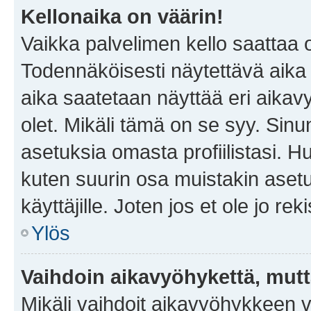
Kellonaika on väärin!
Vaikka palvelimen kello saattaa 
Todennäköisesti näytettävä aika
aika saatetaan näyttää eri aika
olet. Mikäli tämä on se syy. Si
asetuksia omasta profiilistasi. 
kuten suurin osa muistakin asetuks
käyttäjille. Joten jos et ole jo rek
Ylös
Vaihdoin aikavyöhykettä, mutta 
Mikäli vaihdoit aikavyöhykkeen 