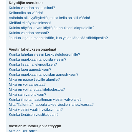
Käyttäjän asetukset
Kuinka vaihdan asetuksiani?
Kellonaika on väärin!
Vaihdoin aikavyöhykettä, mutta kello on silti väärin!
Kieltäni ei näy luettelossa!
Kuinka näytän kuvan käyttäjätunnukseni alapuolella?
Kuinka vaihdan arvoani?
Joudun kirjautumaan sisään, kun yritän lähettää sähköpostia?
Viestin lähetyksen ongelmat
Kuinka lähetän viestin keskustelufoorumille?
Kuinka muokkaan tai poista viestin?
Kuinka lisään allekirjoutksen?
Kuinka luon äänestyksen?
Kuinka muokkaan tai poistan äänestyksen?
Miksi en pääse tietyille alueille?
Miksi en voi äänestää?
Miksi en voi lähettää liitetiedostoa?
Miksi sain varoituksen?
Kuinka ilmoitan asiattoman viestin valvojalle?
Mitä "Tallenna" nappula tekee viestien lähetyksessä?
Miksi viestini vaatii hyväksynnän?
Kuinka tönäisen viestiketjuani?
Viestien muotoilu ja viestityypit
Mitä on BBCode?