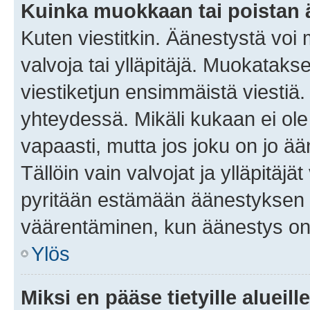
Kuinka muokkaan tai poistan
Kuten viestitkin. Äänestystä voi
valvoja tai ylläpitäjä. Muokatak
viestiketjun ensimmäistä viestiä
yhteydessä. Mikäli kukaan ei ol
vapaasti, mutta jos joku on jo ä
Tällöin vain valvojat ja ylläpitäjä
pyritään estämään äänestyksen 
väärentäminen, kun äänestys on
Ylös
Miksi en pääse tietyille alueill