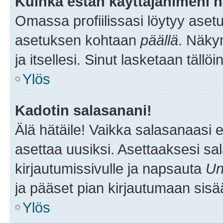
Kuinka estän käyttäjänimeni n
Omassa profiilissasi löytyy aset
asetuksen kohtaan
päällä
. Näkym
ja itsellesi. Sinut lasketaan tällö
Ylös
Kadotin salasanani!
Älä hätäile! Vaikka salasanaasi 
asettaa uusiksi. Asettaaksesi s
kirjautumissivulle ja napsauta
Un
ja pääset pian kirjautumaan sisä
Ylös