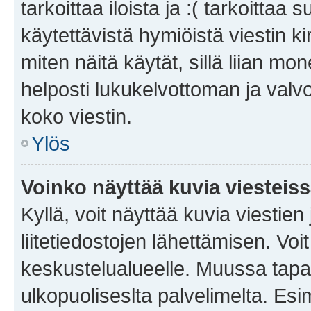
tarkoittaa iloista ja :( tarkoittaa 
käytettävistä hymiöistä viestin k
miten näitä käytät, sillä liian m
helposti lukukelvottoman ja valvo
koko viestin.
Ylös
Voinko näyttää kuvia viesteis
Kyllä, voit näyttää kuvia viestien 
liitetiedostojen lähettämisen. Vo
keskustelualueelle. Muussa tapa
ulkopuoliseslta palvelimelta. Es