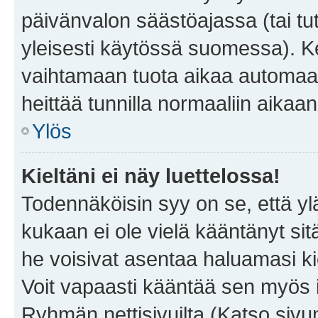
päivänvalon säästöajassa (tai tu
yleisesti käytössä suomessa). Ke
vaihtamaan tuota aikaa automaatti
heittää tunnilla normaaliin aikaan
Ylös
Kieltäni ei näy luettelossa!
Todennäköisin syy on se, että yläp
kukaan ei ole vielä kääntänyt sitä 
he voisivat asentaa haluamasi ki
Voit vapaasti kääntää sen myös i
Ryhmän nettisivuilta (Katso sivun