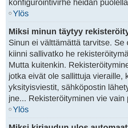
konfigurointivirhe heidän puolella
Ylös
Miksi minun täytyy rekisteröit
Sinun ei välttämättä tarvitse. Se
kiinni sallivatko he rekisteröitym
Mutta kuitenkin. Rekisteröitymine
jotka eivät ole sallittuja vierail
yksityisviestit, sähköpostin lähet
jne... Rekisteröityminen vie vain
Ylös
Miksi kirjaudun ulos automaat