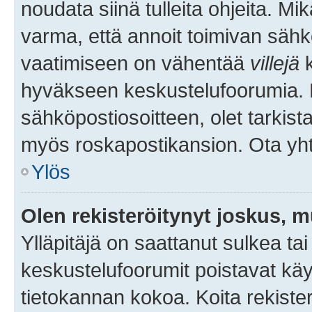
noudata siinä tulleita ohjeita. Mi
varma, että annoit toimivan sähk
vaatimiseen on vähentää
villejä
k
hyväkseen keskustelufoorumia. Mi
sähköpostiosoitteen, olet tarkista
myös roskapostikansion. Ota yhte
Ylös
Olen rekisteröitynyt joskus, 
Ylläpitäjä on saattanut sulkea ta
keskustelufoorumit poistavat k
tietokannan kokoa. Koita rekister