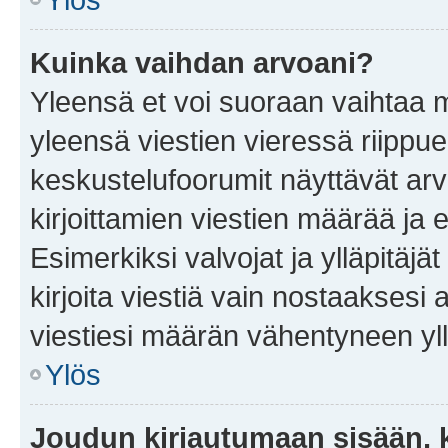
Kuinka vaihdan arvoani?
Yleensä et voi suoraan vaihtaa 
yleensä viestien vieressä riippu
keskustelufoorumit näyttävät ar
kirjoittamien viestien määrää ja er
Esimerkiksi valvojat ja ylläpitäjä
kirjoita viestiä vain nostaakses
viestiesi määrän vähentyneen yl
Ylös
Joudun kirjautumaan sisään, k