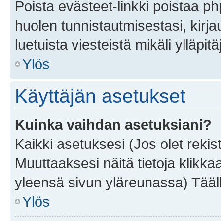
Poista evästeet-linkki poistaa p
huolen tunnistautmisestasi, kirja
luetuista viesteistä mikäli ylläpitä
Ylös
Käyttäjän asetukset
Kuinka vaihdan asetuksiani?
Kaikki asetuksesi (Jos olet rekist
Muuttaaksesi näitä tietoja klikka
yleensä sivun yläreunassa) Tääll
Ylös