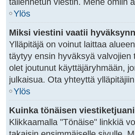
tallennetun viestin. Mene omiin a
Ylös
Miksi viestini vaatii hyväksyn
Ylläpitäjä on voinut laittaa alueen
täytyy ensin hyväksyä valvojien 
olet joutunut käyttäjäryhmään, jo
julkaisua. Ota yhteyttä ylläpitäjii
Ylös
Kuinka tönäisen viestiketjuan
Klikkaamalla "Tönäise" linkkiä voi
takaisin ensimmäiselle sivulle. M