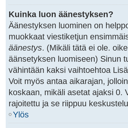
Kuinka luon äänestyksen?
Äänestyksen luominen on helppoa.
muokkaat viestiketjun ensimmäis
äänestys
. (Mikäli tätä ei ole. oik
äänsetyksen luomiseen) Sinun tu
vähintään kaksi vaihtoehtoa Lisää
Voit myös antaa aikarajan, jolloi
koskaan, mikäli asetat ajaksi 0.
rajoitettu ja se riippuu keskustel
Ylös