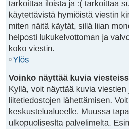
tarkoittaa iloista ja :( tarkoittaa 
käytettävistä hymiöistä viestin k
miten näitä käytät, sillä liian m
helposti lukukelvottoman ja valvo
koko viestin.
Ylös
Voinko näyttää kuvia viesteis
Kyllä, voit näyttää kuvia viestien 
liitetiedostojen lähettämisen. Vo
keskustelualueelle. Muussa tapa
ulkopuoliseslta palvelimelta. Es