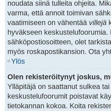
noudata siinä tulleita ohjeita. Mi
varma, että annoit toimivan sähk
vaatimiseen on vähentää
villejä
k
hyväkseen keskustelufoorumia. Mi
sähköpostiosoitteen, olet tarkista
myös roskapostikansion. Ota yhte
Ylös
Olen rekisteröitynyt joskus, 
Ylläpitäjä on saattanut sulkea ta
keskustelufoorumit poistavat k
tietokannan kokoa. Koita rekister