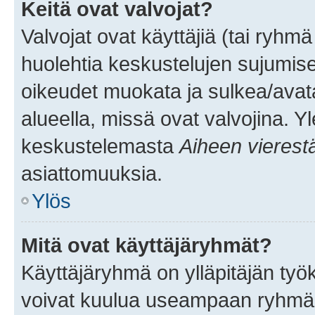
Keitä ovat valvojat?
Valvojat ovat käyttäjiä (tai ryhmä
huolehtia keskustelujen sujumise
oikeudet muokata ja sulkea/avata, 
alueella, missä ovat valvojina. Y
keskustelemasta
Aiheen vierest
asiattomuuksia.
Ylös
Mitä ovat käyttäjäryhmät?
Käyttäjäryhmä on ylläpitäjän työka
voivat kuulua useampaan ryhmään