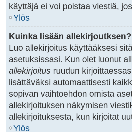
käyttäjä ei voi poistaa viestiä, jo
Ylös
Kuinka lisään allekirjoutksen?
Luo allekirjoitus käyttääksesi si
asetuksissasi. Kun olet luonut all
allekirjoitus
ruudun kirjoittaessasi
lisättäväksi automaattisesti kaikki
sopivan vaihtoehdon omista asetu
allekirjoituksen näkymisen viesti
allekirjoituksesta, kun kirjoitat uu
Ylös