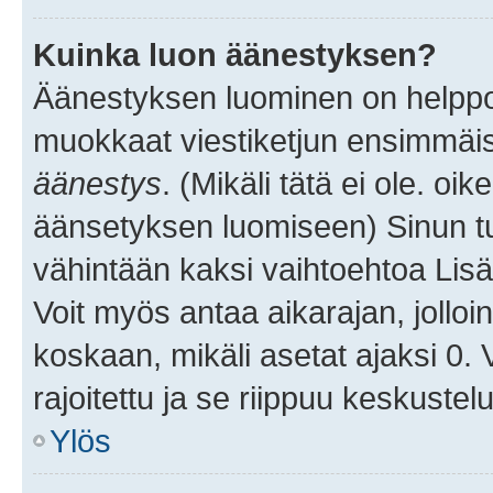
Kuinka luon äänestyksen?
Äänestyksen luominen on helppoa.
muokkaat viestiketjun ensimmäis
äänestys
. (Mikäli tätä ei ole. oik
äänsetyksen luomiseen) Sinun tu
vähintään kaksi vaihtoehtoa Lisää
Voit myös antaa aikarajan, jolloi
koskaan, mikäli asetat ajaksi 0.
rajoitettu ja se riippuu keskustel
Ylös