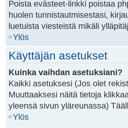
Poista evästeet-linkki poistaa p
huolen tunnistautmisestasi, kirja
luetuista viesteistä mikäli ylläpitä
Ylös
Käyttäjän asetukset
Kuinka vaihdan asetuksiani?
Kaikki asetuksesi (Jos olet rekist
Muuttaaksesi näitä tietoja klikka
yleensä sivun yläreunassa) Tääll
Ylös