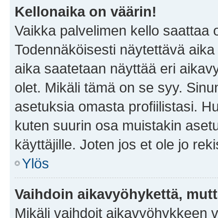
Kellonaika on väärin!
Vaikka palvelimen kello saattaa 
Todennäköisesti näytettävä aika
aika saatetaan näyttää eri aika
olet. Mikäli tämä on se syy. Si
asetuksia omasta profiilistasi. 
kuten suurin osa muistakin asetuks
käyttäjille. Joten jos et ole jo rek
Ylös
Vaihdoin aikavyöhykettä, mutta 
Mikäli vaihdoit aikavyöhykkeen 