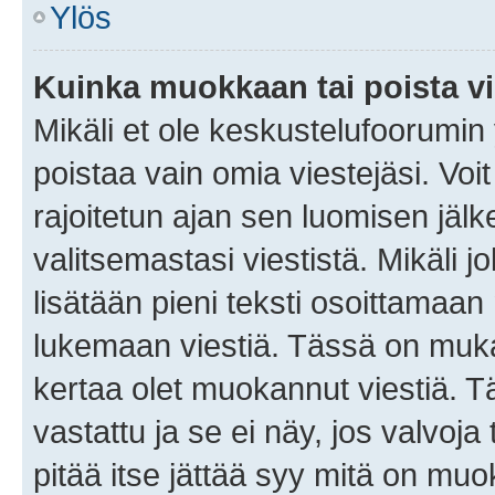
Ylös
Kuinka muokkaan tai poista vi
Mikäli et ole keskustelufoorumin y
poistaa vain omia viestejäsi. Voi
rajoitetun ajan sen luomisen jäl
valitsemastasi viestistä. Mikäli jo
lisätään pieni teksti osoittama
lukemaan viestiä. Tässä on mu
kertaa olet muokannut viestiä. Tä
vastattu ja se ei näy, jos valvoja
pitää itse jättää syy mitä on muo