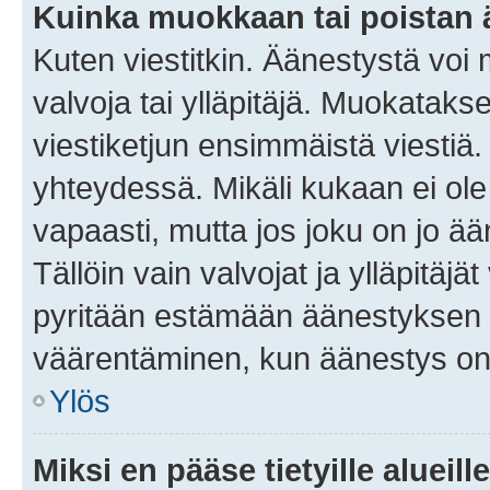
Kuinka muokkaan tai poistan
Kuten viestitkin. Äänestystä voi
valvoja tai ylläpitäjä. Muokatak
viestiketjun ensimmäistä viestiä
yhteydessä. Mikäli kukaan ei ol
vapaasti, mutta jos joku on jo ä
Tällöin vain valvojat ja ylläpitäjä
pyritään estämään äänestyksen 
väärentäminen, kun äänestys on
Ylös
Miksi en pääse tietyille alueill