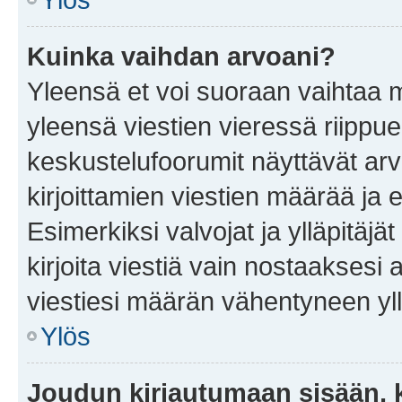
Kuinka vaihdan arvoani?
Yleensä et voi suoraan vaihtaa 
yleensä viestien vieressä riippu
keskustelufoorumit näyttävät ar
kirjoittamien viestien määrää ja er
Esimerkiksi valvojat ja ylläpitäjä
kirjoita viestiä vain nostaakses
viestiesi määrän vähentyneen yl
Ylös
Joudun kirjautumaan sisään, k