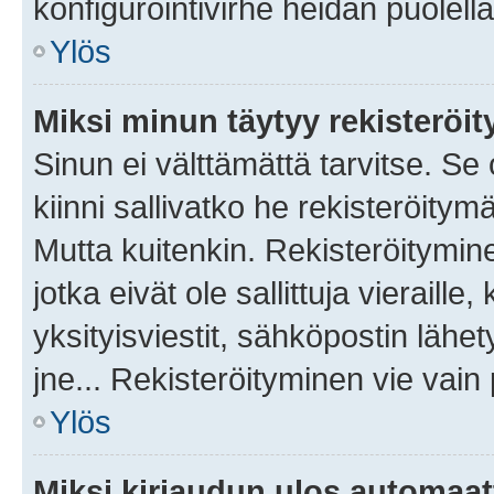
konfigurointivirhe heidän puolella
Ylös
Miksi minun täytyy rekisteröit
Sinun ei välttämättä tarvitse. Se
kiinni sallivatko he rekisteröitym
Mutta kuitenkin. Rekisteröitymine
jotka eivät ole sallittuja vierail
yksityisviestit, sähköpostin lähet
jne... Rekisteröityminen vie vain
Ylös
Miksi kirjaudun ulos automaat