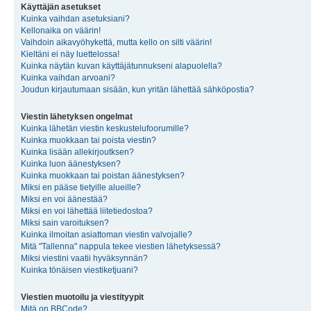
Käyttäjän asetukset
Kuinka vaihdan asetuksiani?
Kellonaika on väärin!
Vaihdoin aikavyöhykettä, mutta kello on silti väärin!
Kieltäni ei näy luettelossa!
Kuinka näytän kuvan käyttäjätunnukseni alapuolella?
Kuinka vaihdan arvoani?
Joudun kirjautumaan sisään, kun yritän lähettää sähköpostia?
Viestin lähetyksen ongelmat
Kuinka lähetän viestin keskustelufoorumille?
Kuinka muokkaan tai poista viestin?
Kuinka lisään allekirjoutksen?
Kuinka luon äänestyksen?
Kuinka muokkaan tai poistan äänestyksen?
Miksi en pääse tietyille alueille?
Miksi en voi äänestää?
Miksi en voi lähettää liitetiedostoa?
Miksi sain varoituksen?
Kuinka ilmoitan asiattoman viestin valvojalle?
Mitä "Tallenna" nappula tekee viestien lähetyksessä?
Miksi viestini vaatii hyväksynnän?
Kuinka tönäisen viestiketjuani?
Viestien muotoilu ja viestityypit
Mitä on BBCode?