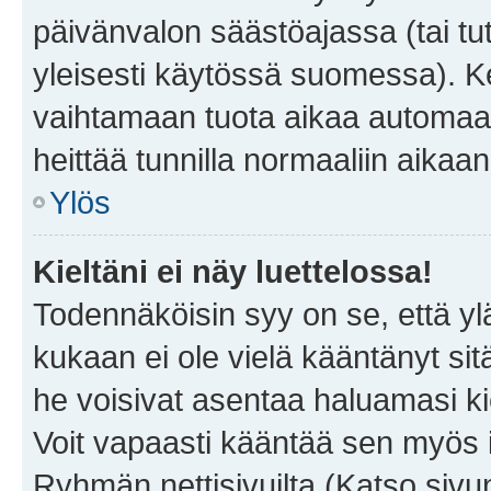
päivänvalon säästöajassa (tai tu
yleisesti käytössä suomessa). Ke
vaihtamaan tuota aikaa automaatti
heittää tunnilla normaaliin aikaan
Ylös
Kieltäni ei näy luettelossa!
Todennäköisin syy on se, että yläp
kukaan ei ole vielä kääntänyt sitä 
he voisivat asentaa haluamasi ki
Voit vapaasti kääntää sen myös i
Ryhmän nettisivuilta (Katso sivun