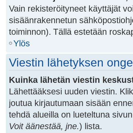
Vain rekisteröityneet käyttäjät v
sisäänrakennetun sähköpostiohjel
toiminnon). Tällä estetään roskap
Ylös
Viestin lähetyksen ong
Kuinka lähetän viestin keskus
Lähettääksesi uuden viestin. Kl
joutua kirjautumaan sisään ennen 
tehdä alueilla on lueteltuna sivun
Voit äänestää, jne.
) lista.