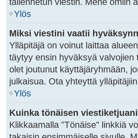
tallennetun viestin. Mene omiin a
Ylös
Miksi viestini vaatii hyväksyn
Ylläpitäjä on voinut laittaa alueen
täytyy ensin hyväksyä valvojien 
olet joutunut käyttäjäryhmään, jo
julkaisua. Ota yhteyttä ylläpitäjii
Ylös
Kuinka tönäisen viestiketjuan
Klikkaamalla "Tönäise" linkkiä voi
takaisin ensimmäiselle sivulle. M