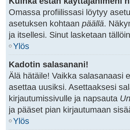
Kuinka estän käyttäjänimeni n
Omassa profiilissasi löytyy aset
asetuksen kohtaan
päällä
. Näkym
ja itsellesi. Sinut lasketaan tällö
Ylös
Kadotin salasanani!
Älä hätäile! Vaikka salasanaasi 
asettaa uusiksi. Asettaaksesi s
kirjautumissivulle ja napsauta
Un
ja pääset pian kirjautumaan sisä
Ylös