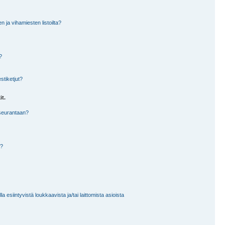
en ja vihamiesten listoilta?
?
stiketjut?
it.
 seurantaan?
a?
 esiintyvistä loukkaavista ja/tai laittomista asioista