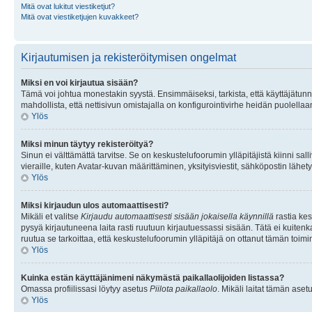
Mitä ovat lukitut viestiketjut?
Mitä ovat viestiketjujen kuvakkeet?
Kirjautumisen ja rekisteröitymisen ongelmat
Miksi en voi kirjautua sisään?
Tämä voi johtua monestakin syystä. Ensimmäiseksi, tarkista, että käyttäjätunnuk
mahdollista, että nettisivun omistajalla on konfigurointivirhe heidän puolellaan
Ylös
Miksi minun täytyy rekisteröityä?
Sinun ei välttämättä tarvitse. Se on keskustelufoorumin ylläpitäjistä kiinni sall
vieraille, kuten Avatar-kuvan määrittäminen, yksityisviestit, sähköpostin lähety
Ylös
Miksi kirjaudun ulos automaattisesti?
Mikäli et valitse
Kirjaudu automaattisesti sisään jokaisella käynnillä
rastia kes
pysyä kirjautuneena laita rasti ruutuun kirjautuessassi sisään. Tätä ei kuitenka
ruutua se tarkoittaa, että keskustelufoorumin ylläpitäjä on ottanut tämän toim
Ylös
Kuinka estän käyttäjänimeni näkymästä paikallaolijoiden listassa?
Omassa profiilissasi löytyy asetus
Piilota paikallaolo
. Mikäli laitat tämän as
Ylös