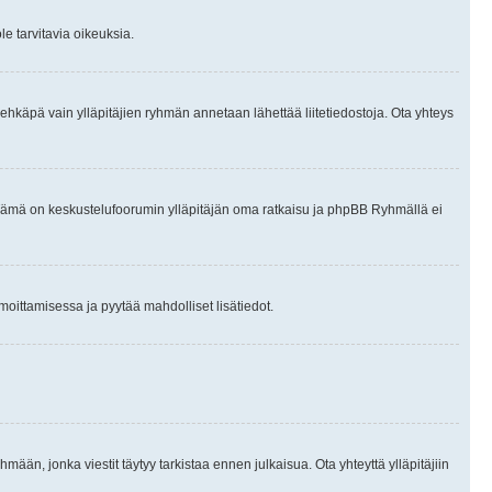
le tarvitavia oikeuksia.
tai ehkäpä vain ylläpitäjien ryhmän annetaan lähettää liitetiedostoja. Ota yhteys
en. Tämä on keskustelufoorumin ylläpitäjän oma ratkaisu ja phpBB Ryhmällä ei
ilmoittamisessa ja pyytää mahdolliset lisätiedot.
hmään, jonka viestit täytyy tarkistaa ennen julkaisua. Ota yhteyttä ylläpitäjiin