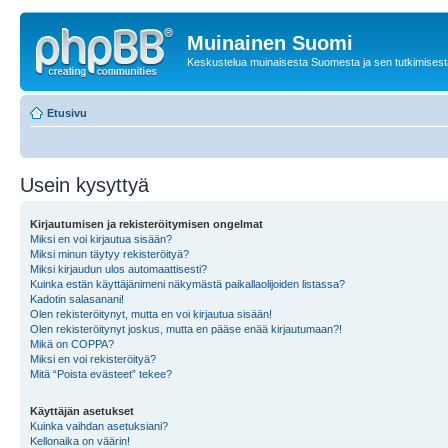
Muinainen Suomi
Keskustelua muinaisesta Suomesta ja sen tutkimisest
Etusivu
Usein kysyttyä
Kirjautumisen ja rekisteröitymisen ongelmat
Miksi en voi kirjautua sisään?
Miksi minun täytyy rekisteröityä?
Miksi kirjaudun ulos automaattisesti?
Kuinka estän käyttäjänimeni näkymästä paikallaolijoiden listassa?
Kadotin salasanani!
Olen rekisteröitynyt, mutta en voi kirjautua sisään!
Olen rekisteröitynyt joskus, mutta en pääse enää kirjautumaan?!
Mikä on COPPA?
Miksi en voi rekisteröityä?
Mitä “Poista evästeet” tekee?
Käyttäjän asetukset
Kuinka vaihdan asetuksiani?
Kellonaika on väärin!