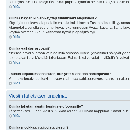
sen myös itse. Lisätietoja tästä saat phpBB Ryhmän nettisivuilta (Katso sivun 
Ylös
Kuinka näytän kuvan käyttäjätunnukseni alapuolella?
Käyttäjätunnuksesi alapuolella voi olla kaksi kuvaa Ensimmäinen liittyy arvoosi
Alapuolella voi olla suurempi kuva, joka tunnetaan Avatar-kuvana. Tämä kuva o
käyttää avataria. Sinun kannattaa kysyä ylläpitäjiltä syy.
Ylös
Kuinka vaihdan arvoani?
Yleensä et voi suoraan vaihtaa mitä arvonasi lukee. (Arvonimet näkyvät yleen
ja erottavat tietyt käyttäjät toisistaaan. Esimerkiksi valvojat ja ylläpitäjät v
Ylös
Joudun kirjautumaan sisään, kun yritän lähettää sähköpostia?
Vain rekisteröityneet käyttäjät voivat lähettää sähköpostiviestejä sisäänraken
Ylös
Viestin lähetyksen ongelmat
Kuinka lähetän viestin keskustelufoorumille?
Lähettääksesi uuden viestin. Klikkaa asiaan kuuluvaa nappulaa. Saatat joutua k
Ylös
Kuinka muokkaan tai poista viestin?