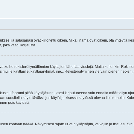
sesi ja salasanasi ovat kirjoitettu oikein. Mikäli nämä ovat oikein, ota yhteyttä ke
, joka vaatii korjausta.
ivatko he rekisteröitymättömien käyttäjien lähettää viestejä. Mutta kuitenkin. Rekister
s muille käyttäjille, käyttäjäryhmät, jne... Rekisteröityminen vie vain pienen hetken 
kustelufoorumi pitää käyttäjätunnuksesi kirjautuneena vain ennalta määritellyn ajan
an suositella käytettäväksi, jos käytät julkisessa käytössä olevaa tietokonetta. Kuten
innon pois käytöstä.
etuksen kohtaan
päällä
. Näkymisesi rajoittuu vain ylläpitäjiin, valvojiin ja itsellesi. S