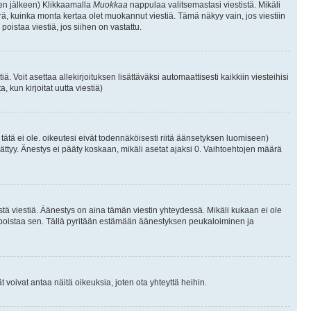
isen jälkeen) Klikkaamalla
Muokkaa
nappulaa valitsemastasi viestistä. Mikäli
, kuinka monta kertaa olet muokannut viestiä. Tämä näkyy vain, jos viestiin
poistaa viestiä, jos siihen on vastattu.
iä. Voit asettaa allekirjoituksen lisättäväksi automaattisesti kaikkiin viesteihisi
 kun kirjoitat uutta viestiä)
i tätä ei ole. oikeutesi eivät todennäköisesti riitä äänsetyksen luomiseen)
ättyy. Änestys ei pääty koskaan, mikäli asetat ajaksi 0. Vaihtoehtojen määrä
stä viestiä. Äänestys on aina tämän viestin yhteydessä. Mikäli kukaan ei ole
tai poistaa sen. Tällä pyritään estämään äänestyksen peukaloiminen ja
täjät voivat antaa näitä oikeuksia, joten ota yhteyttä heihin.