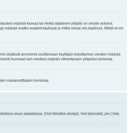
joitustesi määrää kasvaa tai minkä statuksen ylläpito on sinulle antanut.
 määrää ovatko avatarit käytössä ja mitkä voivat olla käytössä. Mikäli et voi
mit näyttävät arvonimiä osoittamaan käyttäjän kirjoittamien viestien määrää
ennäköisesti huomaat vain viestiesi määrän vähentyneen ylläpidon toimesta.
ään roskapostittajien toimintaa.
eteltuna sivun alalaidassa. (
Voit lähettää viestejä, Voit äänestää, jne.
) lista.