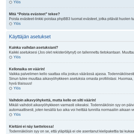
Ylös
Mitä “Poista evästeet” tekee?
Poista evästeet-linkki poistaa phpBB3 luomat evästeet, jotka pitävät huolen tunn
Ylös
Käyttäjän asetukset
Kuinka vaihdan asetuksiani?
Kaikki asetuksesi (Jos olet rekisteröitynyt) on tallennettu tietokantaan. Muutta
Ylös
Kellonaika on väärin!
Vaikka palvelimen kello saattaa olla joskus väärässä ajassa. Todennäköisesti
Sinun tulee muuttaa aikavyöhykkeen asetuksia omasta profiilistasi. Huomaa, että 
hyvä tilaisuus!
Ylös
Vaihdoin aikavyöhykettä, mutta kello on silti väärin!
Mikäli vaihdoit aikavyöhykkeen varmasti oikeaksi. Todennäköisin syy on päiv
automaattisesti, joten kesällä tuo aika voi heittää tunnilla normaaliin aikaan v
Ylös
Kieltäni ei näy luettelossa!
Todennäköisin syy on se, että yläpitäjä ei ole asentanut kielipakettia tai kuka