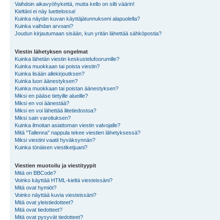
Vaihdoin aikavyöhykettä, mutta kello on silti väärin!
Kieltäni ei näy luettelossa!
Kuinka näytän kuvan käyttäjätunnukseni alapuolella?
Kuinka vaihdan arvoani?
Joudun kirjautumaan sisään, kun yritän lähettää sähköpostia?
Viestin lähetyksen ongelmat
Kuinka lähetän viestin keskustelufoorumille?
Kuinka muokkaan tai poista viestin?
Kuinka lisään allekirjoutksen?
Kuinka luon äänestyksen?
Kuinka muokkaan tai poistan äänestyksen?
Miksi en pääse tietyille alueille?
Miksi en voi äänestää?
Miksi en voi lähettää liitetiedostoa?
Miksi sain varoituksen?
Kuinka ilmoitan asiattoman viestin valvojalle?
Mitä "Tallenna" nappula tekee viestien lähetyksessä?
Miksi viestini vaatii hyväksynnän?
Kuinka tönäisen viestiketjuani?
Viestien muotoilu ja viestityypit
Mitä on BBCode?
Voinko käyttää HTML-kieltä viesteissäni?
Mitä ovat hymiöt?
Voinko näyttää kuvia viesteissäni?
Mitä ovat yleistiedotteet?
Mitä ovat tiedotteet?
Mitä ovat pysyvät tiedotteet?