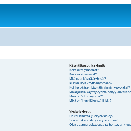
a.
Käyttäjätasot ja ryhmät
Keitä ovat ylläpitäjät?
Keitä ovat valvojat?
Mitä ovat käyttäjäryhmät?
Kuinka liityn käyttäjäryhmään?
Kuinka pääsen käyttäjäryhmän valvojaksi?
Miksi joillain käyttäjäryhmä näkyy erivärise
Mikä on "oletusryhmä"?
Mikä on "henkilökunta" linkki?
Yksityisviestit
En voi lähettää yksitysiviestejä!
Saan roskapostia yksityisviestinä!
Olen saanut roskapostia tai herjaavan viesti