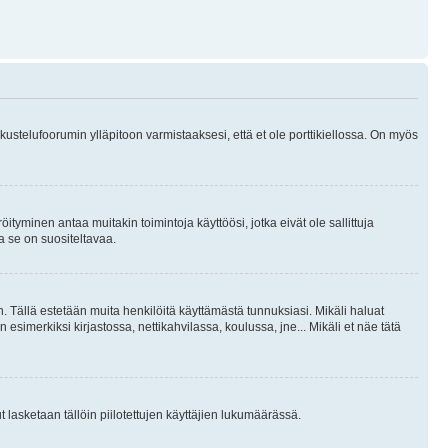
skustelufoorumin ylläpitoon varmistaaksesi, että et ole porttikiellossa. On myös
öityminen antaa muitakin toimintoja käyttöösi, jotka eivät ole sallittuja
ja se on suositeltavaa.
. Tällä estetään muita henkilöitä käyttämästä tunnuksiasi. Mikäli haluat
 esimerkiksi kirjastossa, nettikahvilassa, koulussa, jne... Mikäli et näe tätä
inut lasketaan tällöin piilotettujen käyttäjien lukumäärässä.