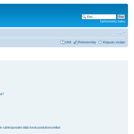
Tarkennettu haku
UKK
Rekisteröidy
Kirjaudu sisään
nä?
n sähköpostiini tältä keskustelufoorumilta!