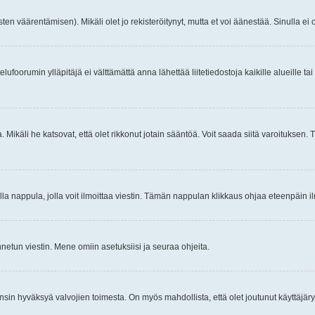
ten väärentämisen). Mikäli olet jo rekisteröitynyt, mutta et voi äänestää. Sinulla ei o
telufoorumin ylläpitäjä ei välttämättä anna lähettää liitetiedostoja kaikille alueille 
. Mikäli he katsovat, että olet rikkonut jotain sääntöä. Voit saada siitä varoituks
isi olla nappula, jolla voit ilmoittaa viestin. Tämän nappulan klikkaus ohjaa eteenpäin 
etun viestin. Mene omiin asetuksiisi ja seuraa ohjeita.
y ensin hyväksyä valvojien toimesta. On myös mahdollista, että olet joutunut käyttäjäry