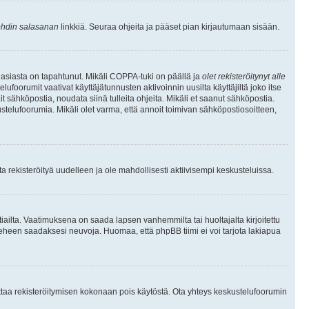
hdin salasanan
linkkiä. Seuraa ohjeita ja pääset pian kirjautumaan sisään.
 asiasta on tapahtunut. Mikäli COPPA-tuki on päällä ja
olet rekisteröitynyt alle
ufoorumit vaativat käyttäjätunnusten aktivoinnin uusilta käyttäjiltä joko itse
ait sähköpostia, noudata siinä tulleita ohjeita. Mikäli et saanut sähköpostia.
telufoorumia. Mikäli olet varma, että annoit toimivan sähköpostiosoitteen,
 rekisteröityä uudelleen ja ole mahdollisesti aktiivisempi keskusteluissa.
tiailta. Vaatimuksena on saada lapsen vanhemmilta tai huoltajalta kirjoitettu
ieheen saadaksesi neuvoja. Huomaa, että phpBB tiimi ei voi tarjota lakiapua
 ottaa rekisteröitymisen kokonaan pois käytöstä. Ota yhteys keskustelufoorumin