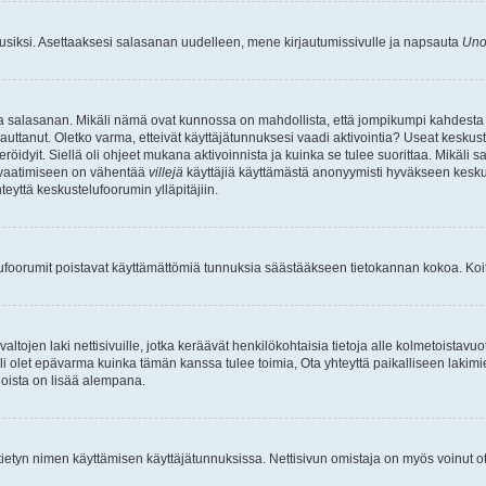
uusiksi. Asettaaksesi salasanan uudelleen, mene kirjautumissivulle ja napsauta
Uno
n ja salasanan. Mikäli nämä ovat kunnossa on mahdollista, että jompikumpi kahdesta
auttanut. Oletko varma, etteivät käyttäjätunnuksesi vaadi aktivointia? Useat keskustel
röidyit. Siellä oli ohjeet mukana aktivoinnista ja kuinka se tulee suorittaa. Mikäli s
n vaatimiseen on vähentää
villejä
käyttäjiä käyttämästä anonyymisti hyväkseen keskus
teyttä keskustelufoorumin ylläpitäjiin.
elufoorumit poistavat käyttämättömiä tunnuksia säästääkseen tietokannan kokoa. Koita
tojen laki nettisivuille, jotka keräävät henkilökohtaisia tietoja alle kolmetoistavuo
li olet epävarma kuinka tämän kanssa tulee toimia, Ota yhteyttä paikalliseen lakim
 joista on lisää alempana.
nyt tietyn nimen käyttämisen käyttäjätunnuksissa. Nettisivun omistaja on myös voinut