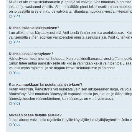
Mikäli et ole keskustelufoorumin ylläpitäjä tai valvoja. Voit muokata ja poista
joku on jo vastannut viestiisi. Siihen lisätään pieni teksti osoittamaan mu
on jo vastattu ja se ei näy, jos valvoja tai ylläpitäjä muokkaa viestiä. (Heidän 
Ylös
Kuinka lisään allekirjoutksen?
Luo allekirjoitus käyttääksesi sitä. Voit tehdä tämän omissa asetuksissasi. Kun 
valitsemalla siihen sopivan vaihtoehdon omista asetuksistasi. (Voit kuitenkin es
Ylös
Kuinka luon äänestyksen?
Äänestyksen luominen on helppoa. Kun olet kirjoittamassa viestiä (Tai muokk
Sinun tulee antaa äänestykselle otsikko ja vähintään kaksi vaihtoehtoa Lisää k
voi olla myös rajoitettu ja se riippuu keskustelufoorumin ylläpidosta.
Ylös
Kuinka muokkaan tai poistan äänestyksen?
Kuten viestitkin. Äänestystä voi muokata vain sen alkuperäinen luoja, valvoja
äänestänyt. Voit muokata äänestystä vapaasti, mutta jos joku on jo äänestänyt
äänestystuosten väärentäminen, kun äänestys on vielä voimassa.
Ylös
Miksi en pääse tietyille alueille?
Jotkut alueet voivat olla rajoitettu tietyille käyttäjille tai käyttäjäryhmille. Jotta
Ylös