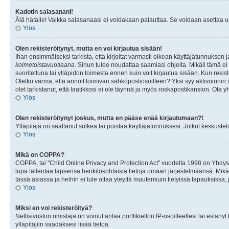
Kadotin salasanani!
Älä hätäile! Vaikka salasanaasi ei voidakaan palauttaa. Se voidaan asettaa 
Ylös
Olen rekisteröitynyt, mutta en voi kirjautua sisään!
Ihan ensimmäiseksi tarkista, että kirjoitat varmasti oikean käyttäjätunnukse
kolmetoistavuotiaana
. Sinun tulee noudattaa saamiasi ohjeita. Mikäli tämä ei 
suoritettuna tai ylläpidon toimesta ennen kuin voit kirjautua sisään. Kun rekiste
Oletko varma, että annoit toimivan sähköpostiosoitteen? Yksi syy aktivoinni
olet tarkistanut, että laatikkosi ei ole täynnä ja myös roskapostikansion. Ota yh
Ylös
Olen rekisteröitynyt joskus, mutta en pääse enää kirjautumaan?!
Ylläpitäjä on saattanut sulkea tai poistaa käyttäjätunnuksesi. Jotkut keskust
Ylös
Mikä on COPPA?
COPPA, tai "Child Online Privacy and Protection Act" vuodelta 1998 on Yhdysval
lupa tallentaa lapsensa henkilökohtaisia tietoja omaan järjestelmäänsä. Mikä
tässä asiassa ja heihin ei tule ottaa yteyttä muutenkuin tietyissä tapauksissa,
Ylös
Miksi en voi rekisteröityä?
Nettisivuston omistaja on voinut antaa porttikiellon IP-osoitteellesi tai estä
ylläpitäjiin saadaksesi lisää tietoa.