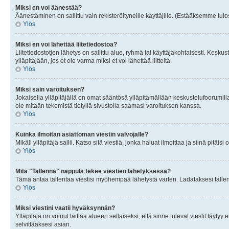
Miksi en voi äänestää?
Äänestäminen on sallittu vain rekisteröityneille käyttäjille. (Estääksemme tulos
Ylös
Miksi en voi lähettää liitetiedostoa?
Liitetiedostotjen lähetys on sallittu alue, ryhmä tai käyttäjäkohtaisesti. Keskus
ylläpitäjään, jos et ole varma miksi et voi lähettää liitteitä.
Ylös
Miksi sain varoituksen?
Jokaisella ylläpitäjällä on omat sääntösä ylläpitämällään keskustelufoorumilla
ole mitään tekemistä tietyllä sivustolla saamasi varoituksen kanssa.
Ylös
Kuinka ilmoitan asiattoman viestin valvojalle?
Mikäli ylläpitäjä sallii. Katso sitä viestiä, jonka haluat ilmoittaa ja siinä pitä
Ylös
Mitä "Tallenna" nappula tekee viestien lähetyksessä?
Tämä antaa tallentaa viestisi myöhempää lähetystä varten. Ladataksesi tallenn
Ylös
Miksi viestini vaatii hyväksynnän?
Ylläpitäjä on voinut laittaa alueen sellaiseksi, että sinne tulevat viestit täyty
selvittääksesi asian.