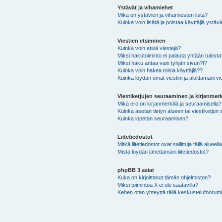
Ystävät ja vihamiehet
Mikä on ystävien ja vihamiesten lista?
Kuinka voin lisätä ja poistaa käyttäjiä ystävi
Viestien etsiminen
Kuinka voin etsiä viestejä?
Miksi hakutoiminto ei palauta yhtään tulosta
Miksi haku antaa vain tyhjän sivun?!?
Kuinka voin hakea toisia käyttäjiä??
Kuinka löydän omat viestini ja aloittamani vie
Viestiketjujen seuraaminen ja kirjanmerk
Mikä ero on kirjanmerkillä ja seuraamisella?
Kuinka asetan tietyn alueen tai viestiketjun
Kuinka lopetan seuraamisen?
Liitetiedostot
Mitkä liitetiedostot ovat sallittuja tällä alueell
Mistä löydän lähettämäni liitetiedostot?
phpBB 3 asiat
Kuka on kirjoittanut tämän ohjelmiston?
Miksi toimintoa X ei ole saatavilla?
Kehen otan yhteyttä tällä keskustelufoorumilla