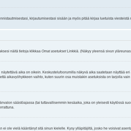
istautmisestasi, kirjautumisestasi sisään ja myös pitää kirjaa luetuista viesteistä mi
aksesi näitä tietoja klikkaa
Omat asetukset
Linkkiä. (Näkyy yleensä sivun yläreunass
 näytettävä aika on oikein. Keskustelufoorumilla näkyvä aika saatetaan näyttää eri
aikavyöhykkeen vaihto, kuten suurin osa muistakin asetuksista on tarjolla vain rekist
änvalon säästöajassa (tai tuttavallisemmin kesäaika, joka on yleisesti käytössä su
errattuna.
an ei ole vielä kääntänyt sitä sinun kielelle. Kysy ylläpitäjiltä, josko he voisivat a