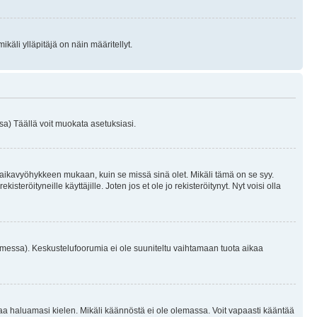
käli ylläpitäjä on näin määritellyt.
a) Täällä voit muokata asetuksiasi.
 aikavyöhykkeen mukaan, kuin se missä sinä olet. Mikäli tämä on se syy.
eröityneille käyttäjille. Joten jos et ole jo rekisteröitynyt. Nyt voisi olla
omessa). Keskustelufoorumia ei ole suuniteltu vaihtamaan tuota aikaa
sentaa haluamasi kielen. Mikäli käännöstä ei ole olemassa. Voit vapaasti kääntää