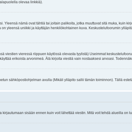
alapuolella olevaa linkkiä).
. Yleensä nämä ovat tähtiä tai joitain palikoita, jotka muuttuvat sitä muka, kuin kir
n yleensä uniikki ja käyttäjän henkilökohtainen kuva. Keskustelufoorumin ylläpitäjä
sä viestien vieressä riippuen käytössä olevasta tyylistä) Useimmat keskustelufooru
oivat käyttää erikoista arvonimeä. Älä kirjoita viestiä vain nostaaksesi arvoasi. Tod
netun sähköpostiohjelman avulla (Mikäli ylläpito sallii tämän toiminnon). Tällä estet
irjautumaan sisään ennen kuin voit lähettää viestin. Mitä voit tehdä alueilla on lu