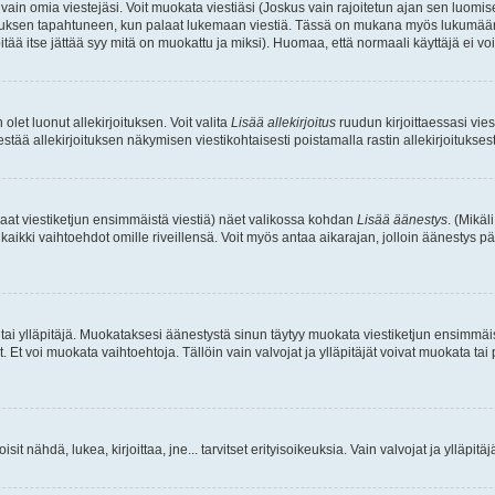
a vain omia viestejäsi. Voit muokata viestiäsi (Joskus vain rajoitetun ajan sen luom
okkauksen tapahtuneen, kun palaat lukemaan viestiä. Tässä on mukana myös lukumäärä
pitää itse jättää syy mitä on muokattu ja miksi). Huomaa, että normaali käyttäjä ei voi 
olet luonut allekirjoituksen. Voit valita
Lisää allekirjoitus
ruudun kirjoittaessasi viest
tää allekirjoituksen näkymisen viestikohtaisesti poistamalla rastin allekirjoituksesta,
aat viestiketjun ensimmäistä viestiä) näet valikossa kohdan
Lisää äänestys
. (Mikäl
aikki vaihtoehdot omille riveillensä. Voit myös antaa aikarajan, jolloin äänestys pä
 tai ylläpitäjä. Muokataksesi äänestystä sinun täytyy muokata viestiketjun ensimmäi
. Et voi muokata vaihtoehtoja. Tällöin vain valvojat ja ylläpitäjät voivat muokata 
 voisit nähdä, lukea, kirjoittaa, jne... tarvitset erityisoikeuksia. Vain valvojat ja ylläpi