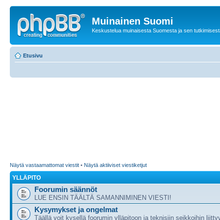
Muinainen Suomi
Keskustelua muinaisesta Suomesta ja sen tutkimisest
Etusivu
Näytä vastaamattomat viestit
•
Näytä aktiiviset viestiketjut
YLLÄPITO
Foorumin säännöt
LUE ENSIN TÄÄLTÄ SAMANNIMINEN VIESTI!
Kysymykset ja ongelmat
Täällä voit kysellä foorumin ylläpitoon ja teknisiin seikkoihin liitty