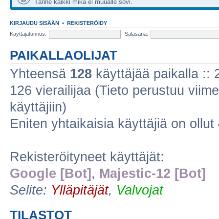
Tänne kaikki mikä ei muualle sovi.
KIRJAUDU SISÄÄN
•
REKISTERÖIDY
Käyttäjätunnus:
Salasana:
PAIKALLAOLIJAT
Yhteensä
128
käyttäjää paikalla :: 2
126 vierailijaa (Tieto perustuu viime
käyttäjiin)
Eniten yhtaikaisia käyttäjiä on ollut
Rekisteröityneet käyttäjät:
Google [Bot]
,
Majestic-12 [Bot]
Selite:
Ylläpitäjät
,
Valvojat
TILASTOT