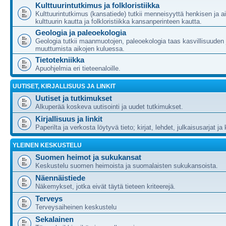
Kulttuurintutkimus ja folkloristiikka
Kulttuurintutkimus (kansatiede) tutkii menneisyyttä henkisen ja ai
kulttuurin kautta ja folkloristiikka kansanperinteen kautta.
Geologia ja paleoekologia
Geologia tutkii maanmuotojen, paleoekologia taas kasvillisuuden 
muuttumista aikojen kuluessa.
Tietotekniikka
Apuohjelmia eri tieteenaloille.
UUTISET, KIRJALLISUUS JA LINKIT
Uutiset ja tutkimukset
Alkuperää koskeva uutisointi ja uudet tutkimukset.
Kirjallisuus ja linkit
Paperilta ja verkosta löytyvä tieto; kirjat, lehdet, julkaisusarjat ja 
YLEINEN KESKUSTELU
Suomen heimot ja sukukansat
Keskustelu suomen heimoista ja suomalaisten sukukansoista.
Näennäistiede
Näkemykset, jotka eivät täytä tieteen kriteerejä.
Terveys
Terveysaiheinen keskustelu
Sekalainen