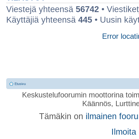
Viestejä yhteensä
56742
• Viestike
Käyttäjiä yhteensä
445
• Uusin käy
Error locati
Etusivu
Keskustelufoorumin moottorina toim
Käännös, Lurttin
Tämäkin on
ilmainen foor
Ilmoita