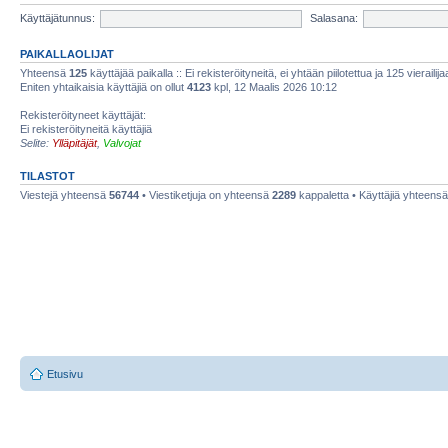
Käyttäjätunnus:
Salasana:
PAIKALLAOLIJAT
Yhteensä
125
käyttäjää paikalla :: Ei rekisteröityneitä, ei yhtään piilotettua ja 125 vierailij
Eniten yhtaikaisia käyttäjiä on ollut
4123
kpl, 12 Maalis 2026 10:12
Rekisteröityneet käyttäjät:
Ei rekisteröityneitä käyttäjiä
Selite:
Ylläpitäjät
,
Valvojat
TILASTOT
Viestejä yhteensä
56744
• Viestiketjuja on yhteensä
2289
kappaletta • Käyttäjiä yhteens
Etusivu