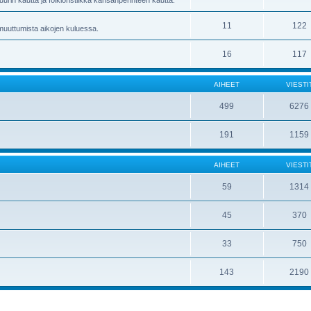
uurin kautta ja folkloristiikka kansanperinteen kautta.
11
122
 muuttumista aikojen kuluessa.
16
117
AIHEET
VIESTI
499
6276
191
1159
AIHEET
VIESTI
59
1314
45
370
33
750
143
2190