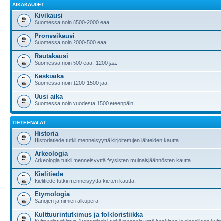
AIKAKAUDET
Kivikausi
Suomessa noin 8500-2000 eaa.
Pronssikausi
Suomessa noin 2000-500 eaa.
Rautakausi
Suomessa noin 500 eaa.-1200 jaa.
Keskiaika
Suomessa noin 1200-1500 jaa.
Uusi aika
Suomessa noin vuodesta 1500 eteenpäin.
TIETEENALAT
Historia
Historiatiede tutkii menneisyyttä kirjoitettujen lähteiden kautta.
Arkeologia
Arkeologia tutkii menneisyyttä fyysisten muinaisjäännösten kautta.
Kielitiede
Kielitiede tutkii menneisyyttä kielten kautta.
Etymologia
Sanojen ja nimien alkuperä
Kulttuurintutkimus ja folkloristiikka