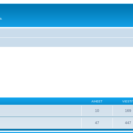
a.
AIHEET
VIESTI
10
169
47
447