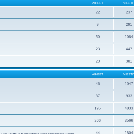
AIHEET
VIESTI
22
237
9
291
50
1084
23
447
23
381
AIHEET
VIESTI
46
1047
87
933
195
4833
206
3566
44
1804