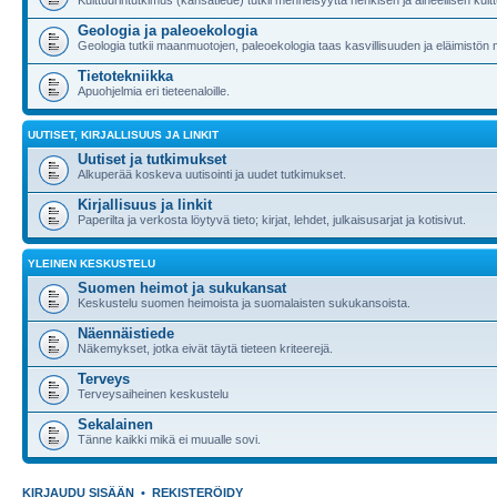
Kulttuurintutkimus (kansatiede) tutkii menneisyyttä henkisen ja aineellisen kultt
Geologia ja paleoekologia
Geologia tutkii maanmuotojen, paleoekologia taas kasvillisuuden ja eläimistön
Tietotekniikka
Apuohjelmia eri tieteenaloille.
UUTISET, KIRJALLISUUS JA LINKIT
Uutiset ja tutkimukset
Alkuperää koskeva uutisointi ja uudet tutkimukset.
Kirjallisuus ja linkit
Paperilta ja verkosta löytyvä tieto; kirjat, lehdet, julkaisusarjat ja kotisivut.
YLEINEN KESKUSTELU
Suomen heimot ja sukukansat
Keskustelu suomen heimoista ja suomalaisten sukukansoista.
Näennäistiede
Näkemykset, jotka eivät täytä tieteen kriteerejä.
Terveys
Terveysaiheinen keskustelu
Sekalainen
Tänne kaikki mikä ei muualle sovi.
KIRJAUDU SISÄÄN
•
REKISTERÖIDY