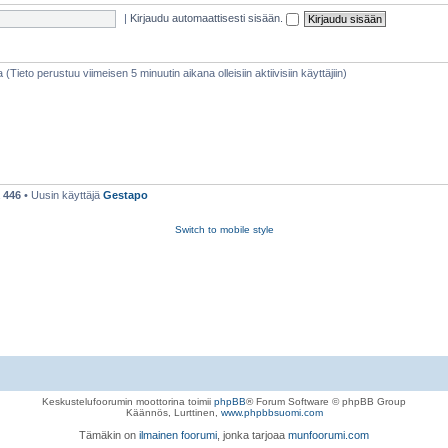
|
Kirjaudu automaattisesti sisään.
aa (Tieto perustuu viimeisen 5 minuutin aikana olleisiin aktiivisiin käyttäjiin)
ä
446
• Uusin käyttäjä
Gestapo
Switch to mobile style
Keskustelufoorumin moottorina toimii
phpBB
® Forum Software © phpBB Group
Käännös, Lurttinen,
www.phpbbsuomi.com
Tämäkin on
ilmainen foorumi
, jonka tarjoaa
munfoorumi.com