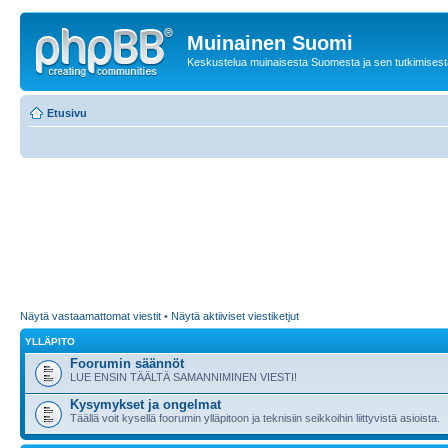
Muinainen Suomi
Keskustelua muinaisesta Suomesta ja sen tutkimisest
Etusivu
Näytä vastaamattomat viestit
•
Näytä aktiiviset viestiketjut
YLLÄPITO
Foorumin säännöt
LUE ENSIN TÄÄLTÄ SAMANNIMINEN VIESTI!
Kysymykset ja ongelmat
Täällä voit kysellä foorumin ylläpitoon ja teknisiin seikkoihin liittyvistä asioista.