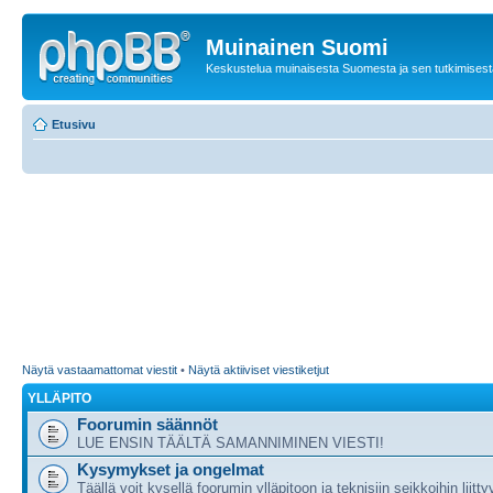
Muinainen Suomi
Keskustelua muinaisesta Suomesta ja sen tutkimisest
Etusivu
Näytä vastaamattomat viestit
•
Näytä aktiiviset viestiketjut
YLLÄPITO
Foorumin säännöt
LUE ENSIN TÄÄLTÄ SAMANNIMINEN VIESTI!
Kysymykset ja ongelmat
Täällä voit kysellä foorumin ylläpitoon ja teknisiin seikkoihin liitty