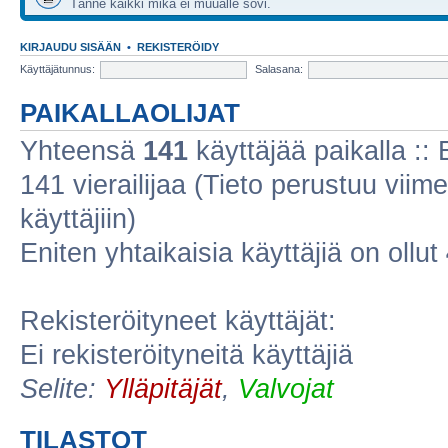
Tänne kaikki mikä ei muualle sovi.
KIRJAUDU SISÄÄN
•
REKISTERÖIDY
Käyttäjätunnus:
Salasana:
PAIKALLAOLIJAT
Yhteensä
141
käyttäjää paikalla :: E
141 vierailijaa (Tieto perustuu viime
käyttäjiin)
Eniten yhtaikaisia käyttäjiä on ollut
Rekisteröityneet käyttäjät:
Ei rekisteröityneitä käyttäjiä
Selite:
Ylläpitäjät
,
Valvojat
TILASTOT