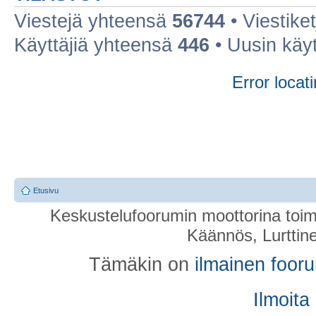
Viestejä yhteensä
56744
• Viestike
Käyttäjiä yhteensä
446
• Uusin käy
Error locati
Etusivu
Keskustelufoorumin moottorina toim
Käännös, Lurttin
Tämäkin on
ilmainen foor
Ilmoita