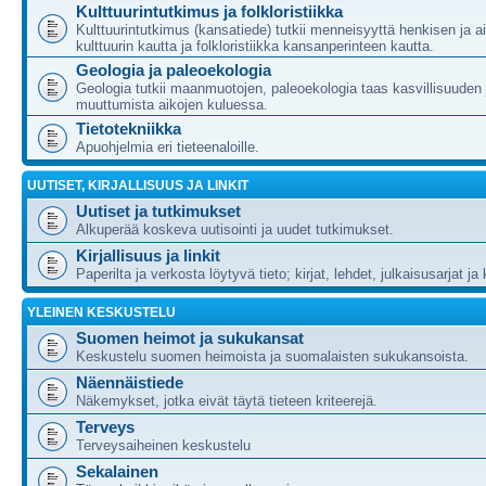
Kulttuurintutkimus ja folkloristiikka
Kulttuurintutkimus (kansatiede) tutkii menneisyyttä henkisen ja ai
kulttuurin kautta ja folkloristiikka kansanperinteen kautta.
Geologia ja paleoekologia
Geologia tutkii maanmuotojen, paleoekologia taas kasvillisuuden 
muuttumista aikojen kuluessa.
Tietotekniikka
Apuohjelmia eri tieteenaloille.
UUTISET, KIRJALLISUUS JA LINKIT
Uutiset ja tutkimukset
Alkuperää koskeva uutisointi ja uudet tutkimukset.
Kirjallisuus ja linkit
Paperilta ja verkosta löytyvä tieto; kirjat, lehdet, julkaisusarjat ja 
YLEINEN KESKUSTELU
Suomen heimot ja sukukansat
Keskustelu suomen heimoista ja suomalaisten sukukansoista.
Näennäistiede
Näkemykset, jotka eivät täytä tieteen kriteerejä.
Terveys
Terveysaiheinen keskustelu
Sekalainen