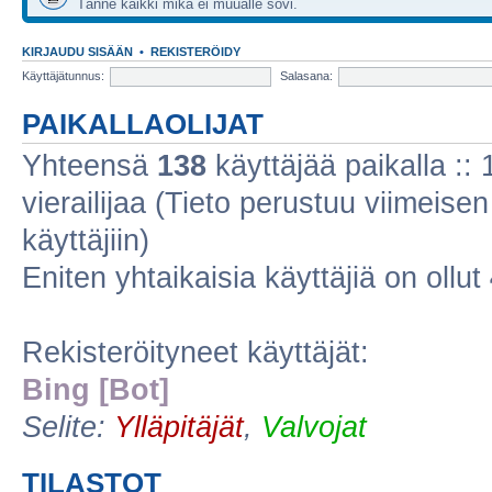
Tänne kaikki mikä ei muualle sovi.
KIRJAUDU SISÄÄN
•
REKISTERÖIDY
Käyttäjätunnus:
Salasana:
PAIKALLAOLIJAT
Yhteensä
138
käyttäjää paikalla :: 1
vierailijaa (Tieto perustuu viimeisen 
käyttäjiin)
Eniten yhtaikaisia käyttäjiä on ollut
Rekisteröityneet käyttäjät:
Bing [Bot]
Selite:
Ylläpitäjät
,
Valvojat
TILASTOT