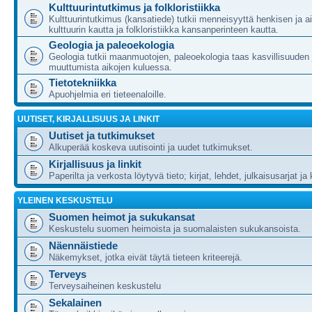
Kulttuurintutkimus ja folkloristiikka
Kulttuurintutkimus (kansatiede) tutkii menneisyyttä henkisen ja ai
kulttuurin kautta ja folkloristiikka kansanperinteen kautta.
Geologia ja paleoekologia
Geologia tutkii maanmuotojen, paleoekologia taas kasvillisuuden 
muuttumista aikojen kuluessa.
Tietotekniikka
Apuohjelmia eri tieteenaloille.
UUTISET, KIRJALLISUUS JA LINKIT
Uutiset ja tutkimukset
Alkuperää koskeva uutisointi ja uudet tutkimukset.
Kirjallisuus ja linkit
Paperilta ja verkosta löytyvä tieto; kirjat, lehdet, julkaisusarjat ja 
YLEINEN KESKUSTELU
Suomen heimot ja sukukansat
Keskustelu suomen heimoista ja suomalaisten sukukansoista.
Näennäistiede
Näkemykset, jotka eivät täytä tieteen kriteerejä.
Terveys
Terveysaiheinen keskustelu
Sekalainen