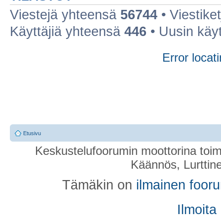
Viestejä yhteensä
56744
• Viestike
Käyttäjiä yhteensä
446
• Uusin käy
Error locati
Etusivu
Keskustelufoorumin moottorina toim
Käännös, Lurttin
Tämäkin on
ilmainen foor
Ilmoita