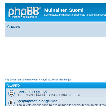
Muinainen Suomi
Keskustelua muinaisesta Suomesta ja sen tutkimisest
Etusivu
Näytä vastaamattomat viestit
•
Näytä aktiiviset viestiketjut
YLLÄPITO
Foorumin säännöt
LUE ENSIN TÄÄLTÄ SAMANNIMINEN VIESTI!
Kysymykset ja ongelmat
Täällä voit kysellä foorumin ylläpitoon ja teknisiin seikkoihin liitty