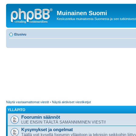
Muinainen Suomi
Keskustelua muinaisesta Suomesta ja sen tutkimisest
Etusivu
Näytä vastaamattomat viestit
•
Näytä aktiiviset viestiketjut
YLLÄPITO
Foorumin säännöt
LUE ENSIN TÄÄLTÄ SAMANNIMINEN VIESTI!
Kysymykset ja ongelmat
Täällä voit kysellä foorumin ylläpitoon ja teknisiin seikkoihin liitty