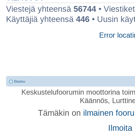
Viestejä yhteensä
56744
• Viestike
Käyttäjiä yhteensä
446
• Uusin käy
Error locati
Etusivu
Keskustelufoorumin moottorina toim
Käännös, Lurttin
Tämäkin on
ilmainen foor
Ilmoita