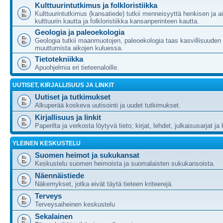
Kulttuurintutkimus ja folkloristiikka
Kulttuurintutkimus (kansatiede) tutkii menneisyyttä henkisen ja ai
kulttuurin kautta ja folkloristiikka kansanperinteen kautta.
Geologia ja paleoekologia
Geologia tutkii maanmuotojen, paleoekologia taas kasvillisuuden 
muuttumista aikojen kuluessa.
Tietotekniikka
Apuohjelmia eri tieteenaloille.
UUTISET, KIRJALLISUUS JA LINKIT
Uutiset ja tutkimukset
Alkuperää koskeva uutisointi ja uudet tutkimukset.
Kirjallisuus ja linkit
Paperilta ja verkosta löytyvä tieto; kirjat, lehdet, julkaisusarjat ja 
YLEINEN KESKUSTELU
Suomen heimot ja sukukansat
Keskustelu suomen heimoista ja suomalaisten sukukansoista.
Näennäistiede
Näkemykset, jotka eivät täytä tieteen kriteerejä.
Terveys
Terveysaiheinen keskustelu
Sekalainen