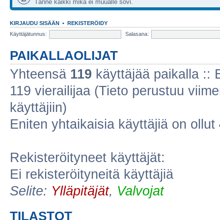
Tänne kaikki mikä ei muualle sovi.
KIRJAUDU SISÄÄN
•
REKISTERÖIDY
Käyttäjätunnus:
Salasana:
PAIKALLAOLIJAT
Yhteensä
119
käyttäjää paikalla :: E
119 vierailijaa (Tieto perustuu viimei
käyttäjiin)
Eniten yhtaikaisia käyttäjiä on ollut
Rekisteröityneet käyttäjät:
Ei rekisteröityneitä käyttäjiä
Selite:
Ylläpitäjät
,
Valvojat
TILASTOT