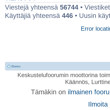
Viestejä yhteensä
56744
• Viestike
Käyttäjiä yhteensä
446
• Uusin käy
Error locati
Etusivu
Keskustelufoorumin moottorina toim
Käännös, Lurttin
Tämäkin on
ilmainen foor
Ilmoita