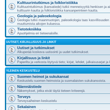
Kulttuurintutkimus ja folkloristiikka
Kulttuurintutkimus (kansatiede) tutkii menneisyyttä henkisen ja ai
kulttuurin kautta ja folkloristiikka kansanperinteen kautta.
Geologia ja paleoekologia
Geologia tutkii maanmuotojen, paleoekologia taas kasvillisuuden 
muuttumista aikojen kuluessa.
Tietotekniikka
Apuohjelmia eri tieteenaloille.
UUTISET, KIRJALLISUUS JA LINKIT
Uutiset ja tutkimukset
Alkuperää koskeva uutisointi ja uudet tutkimukset.
Kirjallisuus ja linkit
Paperilta ja verkosta löytyvä tieto; kirjat, lehdet, julkaisusarjat ja 
YLEINEN KESKUSTELU
Suomen heimot ja sukukansat
Keskustelu suomen heimoista ja suomalaisten sukukansoista.
Näennäistiede
Näkemykset, jotka eivät täytä tieteen kriteerejä.
Terveys
Terveysaiheinen keskustelu
Sekalainen