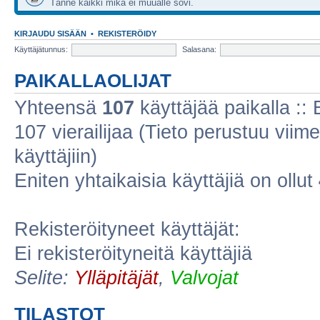
Tänne kaikki mikä ei muualle sovi.
KIRJAUDU SISÄÄN
•
REKISTERÖIDY
Käyttäjätunnus:
Salasana:
PAIKALLAOLIJAT
Yhteensä
107
käyttäjää paikalla :: E
107 vierailijaa (Tieto perustuu viime
käyttäjiin)
Eniten yhtaikaisia käyttäjiä on ollut
Rekisteröityneet käyttäjät:
Ei rekisteröityneitä käyttäjiä
Selite:
Ylläpitäjät
,
Valvojat
TILASTOT