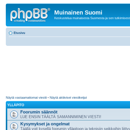
Muinainen Suomi
Keskustelua muinaisesta Suomesta ja sen tutkimisest
Etusivu
Näytä vastaamattomat viestit
•
Näytä aktiiviset viestiketjut
YLLÄPITO
Foorumin säännöt
LUE ENSIN TÄÄLTÄ SAMANNIMINEN VIESTI!
Kysymykset ja ongelmat
Täällä voit kysellä foorumin ylläpitoon ja teknisiin seikkoihin liitty