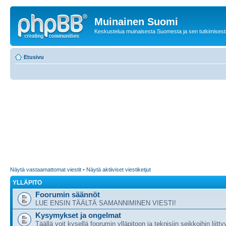
Muinainen Suomi
Keskustelua muinaisesta Suomesta ja sen tutkimisest
Etusivu
Näytä vastaamattomat viestit
•
Näytä aktiiviset viestiketjut
YLLÄPITO
Foorumin säännöt
LUE ENSIN TÄÄLTÄ SAMANNIMINEN VIESTI!
Kysymykset ja ongelmat
Täällä voit kysellä foorumin ylläpitoon ja teknisiin seikkoihin liitty