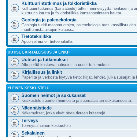
Kulttuurintutkimus ja folkloristiikka
Kulttuurintutkimus (kansatiede) tutkii menneisyyttä henkisen ja ai
kulttuurin kautta ja folkloristiikka kansanperinteen kautta.
Geologia ja paleoekologia
Geologia tutkii maanmuotojen, paleoekologia taas kasvillisuuden 
muuttumista aikojen kuluessa.
Tietotekniikka
Apuohjelmia eri tieteenaloille.
UUTISET, KIRJALLISUUS JA LINKIT
Uutiset ja tutkimukset
Alkuperää koskeva uutisointi ja uudet tutkimukset.
Kirjallisuus ja linkit
Paperilta ja verkosta löytyvä tieto; kirjat, lehdet, julkaisusarjat ja 
YLEINEN KESKUSTELU
Suomen heimot ja sukukansat
Keskustelu suomen heimoista ja suomalaisten sukukansoista.
Näennäistiede
Näkemykset, jotka eivät täytä tieteen kriteerejä.
Terveys
Terveysaiheinen keskustelu
Sekalainen