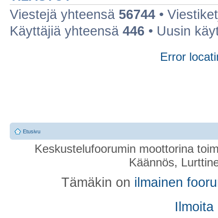
Viestejä yhteensä
56744
• Viestike
Käyttäjiä yhteensä
446
• Uusin käy
Error locati
Etusivu
Keskustelufoorumin moottorina toim
Käännös, Lurttin
Tämäkin on
ilmainen foor
Ilmoita