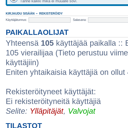
Tänne kaikki mikä ei muualle sovi.
KIRJAUDU SISÄÄN
•
REKISTERÖIDY
Käyttäjätunnus:
Salasana:
PAIKALLAOLIJAT
Yhteensä
105
käyttäjää paikalla :: E
105 vierailijaa (Tieto perustuu viime
käyttäjiin)
Eniten yhtaikaisia käyttäjiä on ollut
Rekisteröityneet käyttäjät:
Ei rekisteröityneitä käyttäjiä
Selite:
Ylläpitäjät
,
Valvojat
TILASTOT