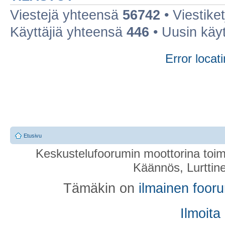
Viestejä yhteensä
56742
• Viestike
Käyttäjiä yhteensä
446
• Uusin käy
Error locati
Etusivu
Keskustelufoorumin moottorina toim
Käännös, Lurttin
Tämäkin on
ilmainen foor
Ilmoita