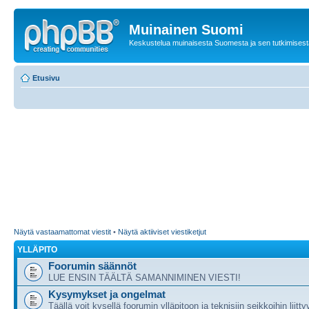
Muinainen Suomi
Keskustelua muinaisesta Suomesta ja sen tutkimisest
Etusivu
Näytä vastaamattomat viestit
•
Näytä aktiiviset viestiketjut
YLLÄPITO
Foorumin säännöt
LUE ENSIN TÄÄLTÄ SAMANNIMINEN VIESTI!
Kysymykset ja ongelmat
Täällä voit kysellä foorumin ylläpitoon ja teknisiin seikkoihin liitty