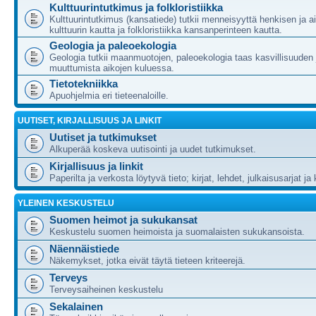
Kulttuurintutkimus ja folkloristiikka
Kulttuurintutkimus (kansatiede) tutkii menneisyyttä henkisen ja ai
kulttuurin kautta ja folkloristiikka kansanperinteen kautta.
Geologia ja paleoekologia
Geologia tutkii maanmuotojen, paleoekologia taas kasvillisuuden 
muuttumista aikojen kuluessa.
Tietotekniikka
Apuohjelmia eri tieteenaloille.
UUTISET, KIRJALLISUUS JA LINKIT
Uutiset ja tutkimukset
Alkuperää koskeva uutisointi ja uudet tutkimukset.
Kirjallisuus ja linkit
Paperilta ja verkosta löytyvä tieto; kirjat, lehdet, julkaisusarjat ja 
YLEINEN KESKUSTELU
Suomen heimot ja sukukansat
Keskustelu suomen heimoista ja suomalaisten sukukansoista.
Näennäistiede
Näkemykset, jotka eivät täytä tieteen kriteerejä.
Terveys
Terveysaiheinen keskustelu
Sekalainen