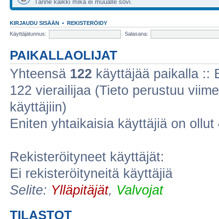
Tänne kaikki mikä ei muualle sovi.
KIRJAUDU SISÄÄN
•
REKISTERÖIDY
Käyttäjätunnus:
Salasana:
PAIKALLAOLIJAT
Yhteensä
122
käyttäjää paikalla :: E
122 vierailijaa (Tieto perustuu viime
käyttäjiin)
Eniten yhtaikaisia käyttäjiä on ollut
Rekisteröityneet käyttäjät:
Ei rekisteröityneitä käyttäjiä
Selite:
Ylläpitäjät
,
Valvojat
TILASTOT