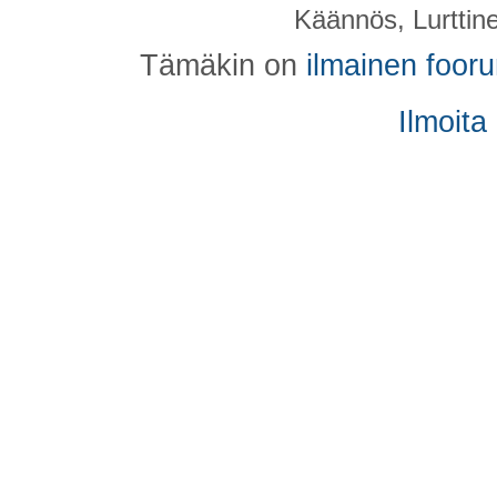
Käännös, Lurttin
Tämäkin on
ilmainen foor
Ilmoita