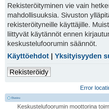
Rekisteröityminen vie vain hetken
mahdollisuuksia. Sivuston ylläpit
rekisteröityneille käyttäjille. Mu
liittyvät käytännöt ennen kirjau
keskustelufoorumin säännöt.
Käyttöehdot
|
Yksityisyyden s
Rekisteröidy
Error locati
Etusivu
Keskustelufoorumin moottorina toim