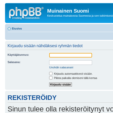
Muinainen Suomi
Keskustelua muinaisesta Suomesta ja sen tutkimisest
Etusivu
Kirjaudu sisään nähdäksesi ryhmän tiedot
Käyttäjätunnus:
Salasana:
Unohdin salasanani
Kirjaudu automaattisesti sisään.
Piilota paikalla olemiseni tällä kertaa
REKISTERÖIDY
Sinun tulee olla rekisteröitynyt v