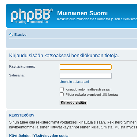
Muinainen Suomi
Keskustelua muinaisesta Suomesta ja sen tutkimisest
Etusivu
Kirjaudu sisään katsoaksesi henkilökunnan tietoja.
Käyttäjätunnus:
Salasana:
Unohdin salasanani
Kirjaudu automaattisesti sisään.
Piilota paikalla olemiseni tällä kertaa
REKISTERÖIDY
Sinun tulee olla rekisteröitynyt voidaksesi kirjautua sisään. Rekisteröityminen 
käyttöehtomme ja siihen liittyvät käytännöt ennen kirjautumista. Muista myös
Käyttöehdot
|
Yksityisyyden suoja