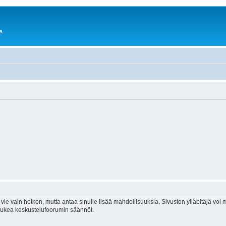
a.
vie vain hetken, mutta antaa sinulle lisää mahdollisuuksia. Sivuston ylläpitäjä voi my
 lukea keskustelufoorumin säännöt.