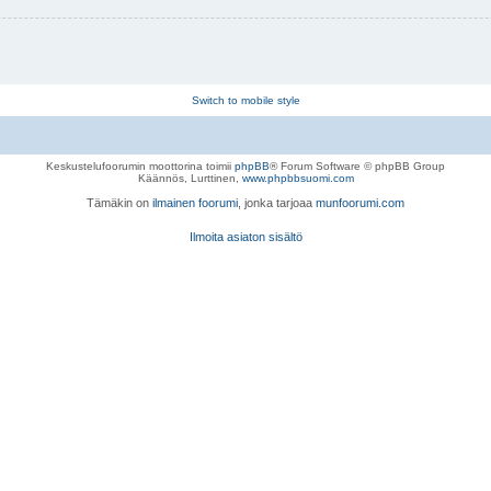
Switch to mobile style
Keskustelufoorumin moottorina toimii
phpBB
® Forum Software © phpBB Group
Käännös, Lurttinen,
www.phpbbsuomi.com
Tämäkin on
ilmainen foorumi
, jonka tarjoaa
munfoorumi.com
Ilmoita asiaton sisältö