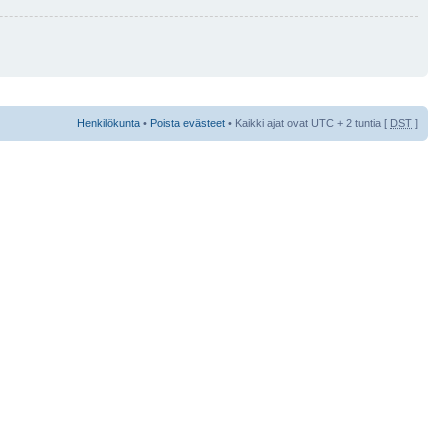
Henkilökunta
•
Poista evästeet
• Kaikki ajat ovat UTC + 2 tuntia [
DST
]