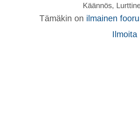
Käännös, Lurttin
Tämäkin on
ilmainen foor
Ilmoita