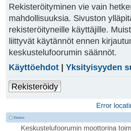
Rekisteröityminen vie vain hetken
mahdollisuuksia. Sivuston ylläpit
rekisteröityneille käyttäjille. Mu
liittyvät käytännöt ennen kirjau
keskustelufoorumin säännöt.
Käyttöehdot
|
Yksityisyyden s
Rekisteröidy
Error locati
Etusivu
Keskustelufoorumin moottorina toim