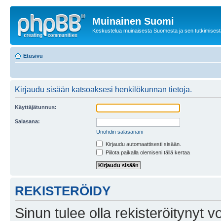
Muinainen Suomi
Keskustelua muinaisesta Suomesta ja sen tutkimisest
Etusivu
Kirjaudu sisään katsoaksesi henkilökunnan tietoja.
Käyttäjätunnus:
Salasana:
Unohdin salasanani
Kirjaudu automaattisesti sisään.
Piilota paikalla olemiseni tällä kertaa
REKISTERÖIDY
Sinun tulee olla rekisteröitynyt v