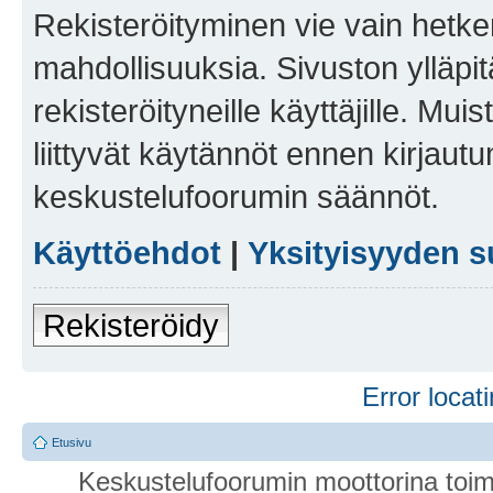
Rekisteröityminen vie vain hetken
mahdollisuuksia. Sivuston ylläpit
rekisteröityneille käyttäjille. Mu
liittyvät käytännöt ennen kirjau
keskustelufoorumin säännöt.
Käyttöehdot
|
Yksityisyyden s
Rekisteröidy
Error locati
Etusivu
Keskustelufoorumin moottorina toim