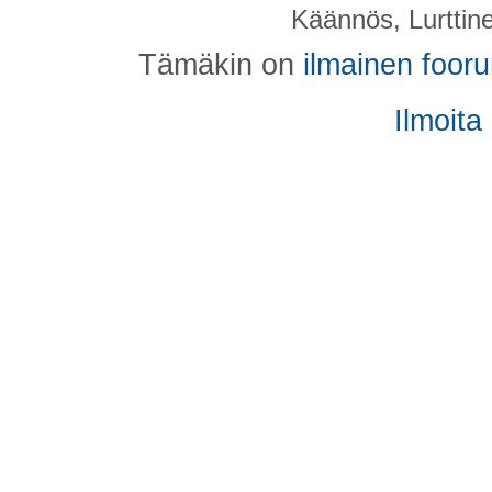
Käännös, Lurttin
Tämäkin on
ilmainen foor
Ilmoita