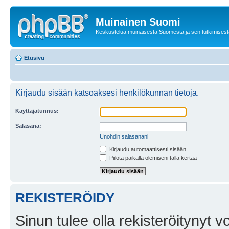
Muinainen Suomi
Keskustelua muinaisesta Suomesta ja sen tutkimisest
Etusivu
Kirjaudu sisään katsoaksesi henkilökunnan tietoja.
Käyttäjätunnus:
Salasana:
Unohdin salasanani
Kirjaudu automaattisesti sisään.
Piilota paikalla olemiseni tällä kertaa
REKISTERÖIDY
Sinun tulee olla rekisteröitynyt v