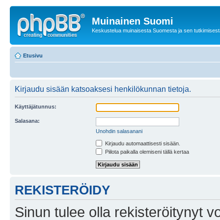
Muinainen Suomi
Keskustelua muinaisesta Suomesta ja sen tutkimisest
Etusivu
Kirjaudu sisään katsoaksesi henkilökunnan tietoja.
Käyttäjätunnus:
Salasana:
Unohdin salasanani
Kirjaudu automaattisesti sisään.
Piilota paikalla olemiseni tällä kertaa
REKISTERÖIDY
Sinun tulee olla rekisteröitynyt v