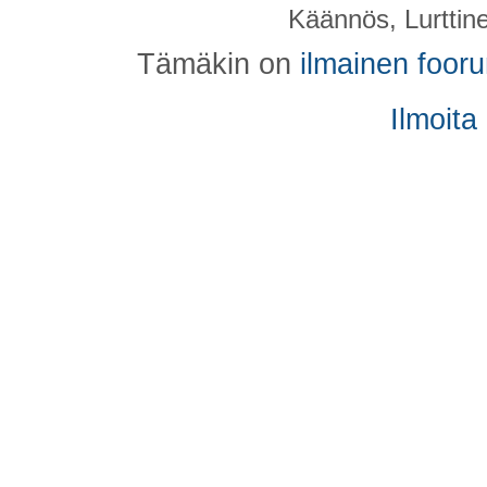
Käännös, Lurttin
Tämäkin on
ilmainen foor
Ilmoita