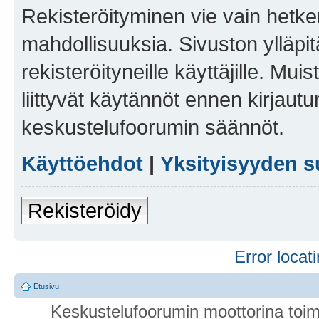
Rekisteröityminen vie vain hetken
mahdollisuuksia. Sivuston ylläpit
rekisteröityneille käyttäjille. Mu
liittyvät käytännöt ennen kirjau
keskustelufoorumin säännöt.
Käyttöehdot
|
Yksityisyyden s
Rekisteröidy
Error locati
Etusivu
Keskustelufoorumin moottorina toim