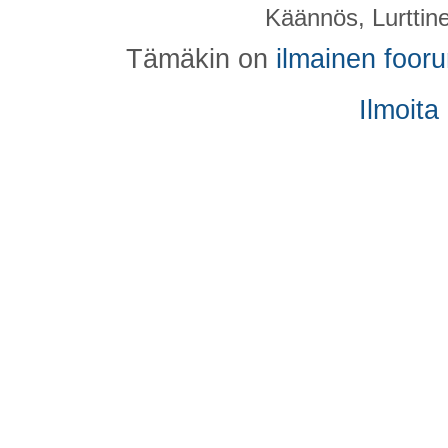
Käännös, Lurttin
Tämäkin on
ilmainen foor
Ilmoita