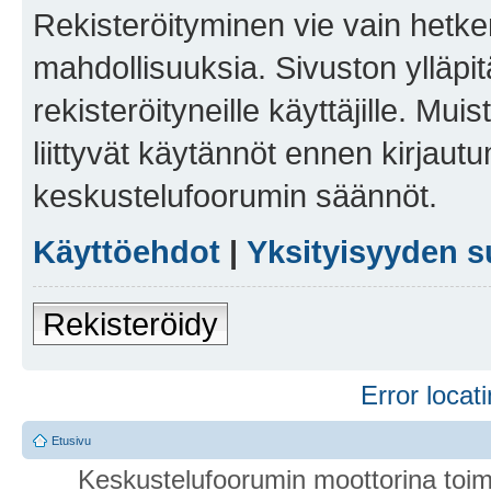
Rekisteröityminen vie vain hetken
mahdollisuuksia. Sivuston ylläpit
rekisteröityneille käyttäjille. Mu
liittyvät käytännöt ennen kirjau
keskustelufoorumin säännöt.
Käyttöehdot
|
Yksityisyyden s
Rekisteröidy
Error locati
Etusivu
Keskustelufoorumin moottorina toim