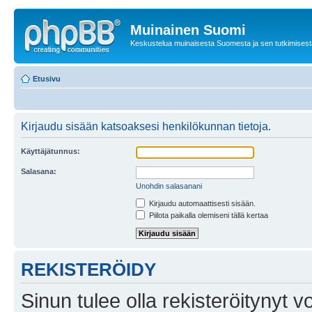
Muinainen Suomi
Keskustelua muinaisesta Suomesta ja sen tutkimisest
Etusivu
Kirjaudu sisään katsoaksesi henkilökunnan tietoja.
Käyttäjätunnus:
Salasana:
Unohdin salasanani
Kirjaudu automaattisesti sisään.
Piilota paikalla olemiseni tällä kertaa
REKISTERÖIDY
Sinun tulee olla rekisteröitynyt v