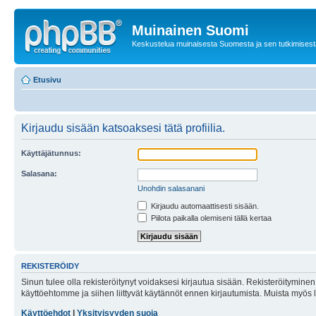
Muinainen Suomi
Keskustelua muinaisesta Suomesta ja sen tutkimisest
Etusivu
Kirjaudu sisään katsoaksesi tätä profiilia.
Käyttäjätunnus:
Salasana:
Unohdin salasanani
Kirjaudu automaattisesti sisään.
Piilota paikalla olemiseni tällä kertaa
REKISTERÖIDY
Sinun tulee olla rekisteröitynyt voidaksesi kirjautua sisään. Rekisteröityminen 
käyttöehtomme ja siihen liittyvät käytännöt ennen kirjautumista. Muista myös
Käyttöehdot
|
Yksityisyyden suoja