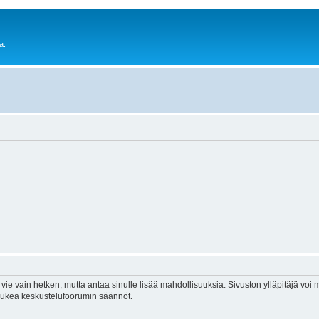
a.
vie vain hetken, mutta antaa sinulle lisää mahdollisuuksia. Sivuston ylläpitäjä voi my
 lukea keskustelufoorumin säännöt.