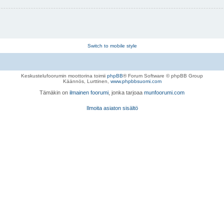
Switch to mobile style
Keskustelufoorumin moottorina toimii
phpBB
® Forum Software © phpBB Group
Käännös, Lurttinen,
www.phpbbsuomi.com
Tämäkin on
ilmainen foorumi
, jonka tarjoaa
munfoorumi.com
Ilmoita asiaton sisältö