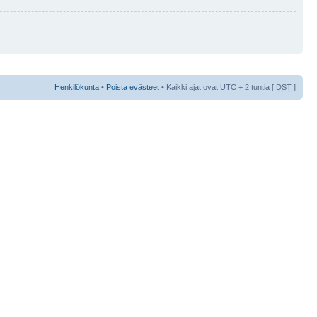
Henkilökunta
•
Poista evästeet
• Kaikki ajat ovat UTC + 2 tuntia [
DST
]