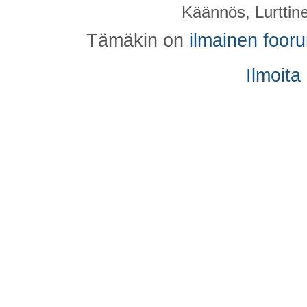
Käännös, Lurttin
Tämäkin on
ilmainen foor
Ilmoita