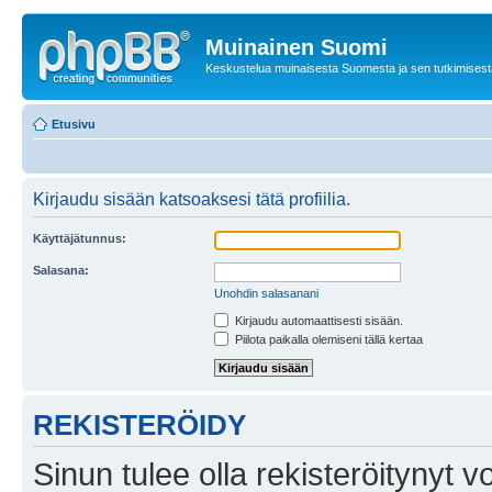
Muinainen Suomi
Keskustelua muinaisesta Suomesta ja sen tutkimisest
Etusivu
Kirjaudu sisään katsoaksesi tätä profiilia.
Käyttäjätunnus:
Salasana:
Unohdin salasanani
Kirjaudu automaattisesti sisään.
Piilota paikalla olemiseni tällä kertaa
REKISTERÖIDY
Sinun tulee olla rekisteröitynyt v