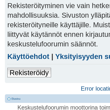
Rekisteröityminen vie vain hetken
mahdollisuuksia. Sivuston ylläpit
rekisteröityneille käyttäjille. Mu
liittyvät käytännöt ennen kirjau
keskustelufoorumin säännöt.
Käyttöehdot
|
Yksityisyyden s
Rekisteröidy
Error locati
Etusivu
Keskustelufoorumin moottorina toim