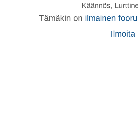
Käännös, Lurttin
Tämäkin on
ilmainen foor
Ilmoita