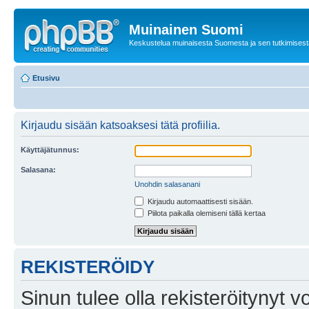
Muinainen Suomi
Keskustelua muinaisesta Suomesta ja sen tutkimisest
Etusivu
Kirjaudu sisään katsoaksesi tätä profiilia.
Käyttäjätunnus:
Salasana:
Unohdin salasanani
Kirjaudu automaattisesti sisään.
Piilota paikalla olemiseni tällä kertaa
REKISTERÖIDY
Sinun tulee olla rekisteröitynyt v