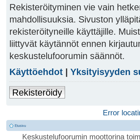
Rekisteröityminen vie vain hetken
mahdollisuuksia. Sivuston ylläpit
rekisteröityneille käyttäjille. Mu
liittyvät käytännöt ennen kirjau
keskustelufoorumin säännöt.
Käyttöehdot
|
Yksityisyyden s
Rekisteröidy
Error locati
Etusivu
Keskustelufoorumin moottorina toim