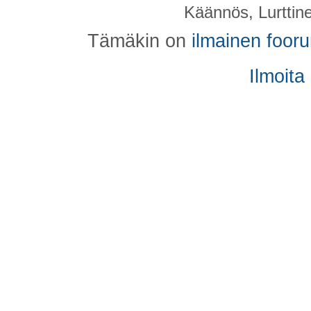
Käännös, Lurttin
Tämäkin on
ilmainen foor
Ilmoita