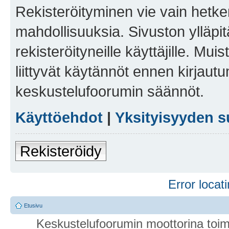
Rekisteröityminen vie vain hetken
mahdollisuuksia. Sivuston ylläpit
rekisteröityneille käyttäjille. Mu
liittyvät käytännöt ennen kirjau
keskustelufoorumin säännöt.
Käyttöehdot
|
Yksityisyyden s
Rekisteröidy
Error locati
Etusivu
Keskustelufoorumin moottorina toim