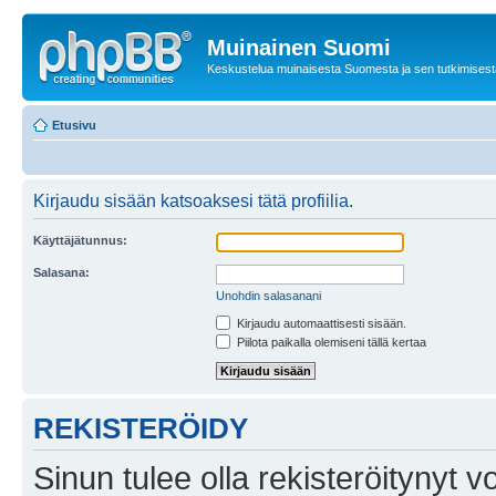
Muinainen Suomi
Keskustelua muinaisesta Suomesta ja sen tutkimisest
Etusivu
Kirjaudu sisään katsoaksesi tätä profiilia.
Käyttäjätunnus:
Salasana:
Unohdin salasanani
Kirjaudu automaattisesti sisään.
Piilota paikalla olemiseni tällä kertaa
REKISTERÖIDY
Sinun tulee olla rekisteröitynyt v