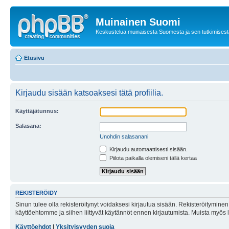
Muinainen Suomi
Keskustelua muinaisesta Suomesta ja sen tutkimisest
Etusivu
Kirjaudu sisään katsoaksesi tätä profiilia.
Käyttäjätunnus:
Salasana:
Unohdin salasanani
Kirjaudu automaattisesti sisään.
Piilota paikalla olemiseni tällä kertaa
REKISTERÖIDY
Sinun tulee olla rekisteröitynyt voidaksesi kirjautua sisään. Rekisteröityminen 
käyttöehtomme ja siihen liittyvät käytännöt ennen kirjautumista. Muista myös
Käyttöehdot
|
Yksityisyyden suoja