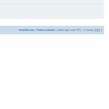
Henkilökunta
•
Poista evästeet
• Kaikki ajat ovat UTC + 2 tuntia [
DST
]