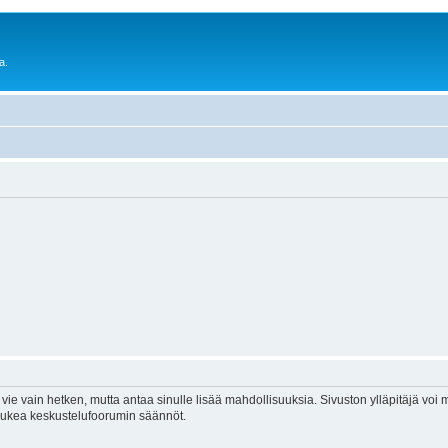
a.
vie vain hetken, mutta antaa sinulle lisää mahdollisuuksia. Sivuston ylläpitäjä voi my
 lukea keskustelufoorumin säännöt.