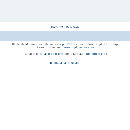
Switch to mobile style
Keskustelufoorumin moottorina toimii
phpBB
® Forum Software © phpBB Group
Käännös, Lurttinen,
www.phpbbsuomi.com
Tämäkin on
ilmainen foorumi
, jonka tarjoaa
munfoorumi.com
Ilmoita asiaton sisältö