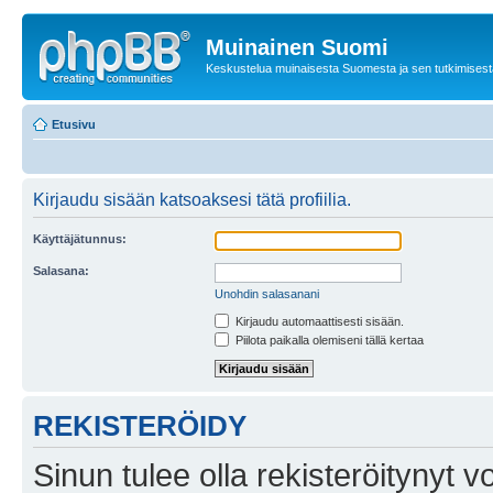
Muinainen Suomi
Keskustelua muinaisesta Suomesta ja sen tutkimisest
Etusivu
Kirjaudu sisään katsoaksesi tätä profiilia.
Käyttäjätunnus:
Salasana:
Unohdin salasanani
Kirjaudu automaattisesti sisään.
Piilota paikalla olemiseni tällä kertaa
REKISTERÖIDY
Sinun tulee olla rekisteröitynyt v