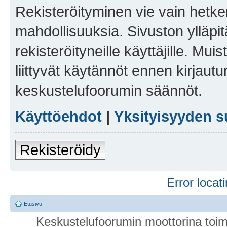
Rekisteröityminen vie vain hetken
mahdollisuuksia. Sivuston ylläpit
rekisteröityneille käyttäjille. Mu
liittyvät käytännöt ennen kirjau
keskustelufoorumin säännöt.
Käyttöehdot
|
Yksityisyyden s
Rekisteröidy
Error locati
Etusivu
Keskustelufoorumin moottorina toim