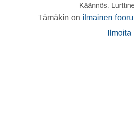
Käännös, Lurttin
Tämäkin on
ilmainen foor
Ilmoita