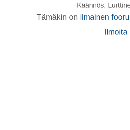
Käännös, Lurttin
Tämäkin on
ilmainen foor
Ilmoita