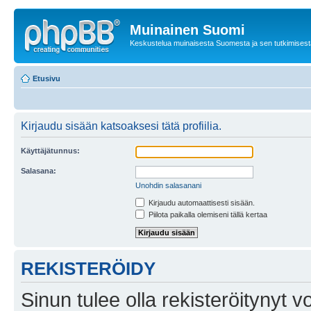
Muinainen Suomi
Keskustelua muinaisesta Suomesta ja sen tutkimisest
Etusivu
Kirjaudu sisään katsoaksesi tätä profiilia.
Käyttäjätunnus:
Salasana:
Unohdin salasanani
Kirjaudu automaattisesti sisään.
Piilota paikalla olemiseni tällä kertaa
REKISTERÖIDY
Sinun tulee olla rekisteröitynyt v