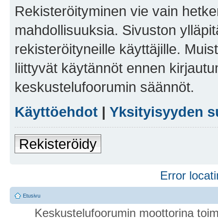
Rekisteröityminen vie vain hetken
mahdollisuuksia. Sivuston ylläpit
rekisteröityneille käyttäjille. Mu
liittyvät käytännöt ennen kirjau
keskustelufoorumin säännöt.
Käyttöehdot
|
Yksityisyyden s
Rekisteröidy
Error locati
Etusivu
Keskustelufoorumin moottorina toim