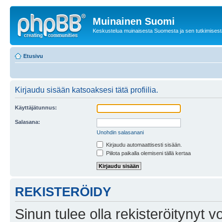
Muinainen Suomi
Keskustelua muinaisesta Suomesta ja sen tutkimisest
Etusivu
Kirjaudu sisään katsoaksesi tätä profiilia.
Käyttäjätunnus:
Salasana:
Unohdin salasanani
Kirjaudu automaattisesti sisään.
Piilota paikalla olemiseni tällä kertaa
REKISTERÖIDY
Sinun tulee olla rekisteröitynyt v