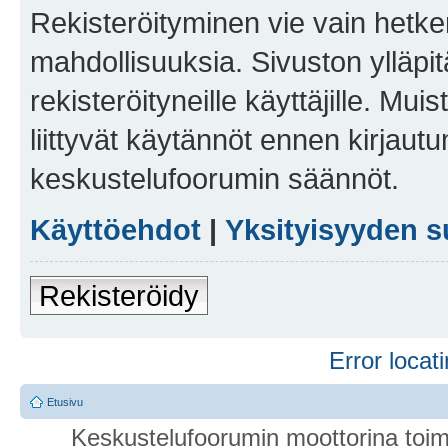
Rekisteröityminen vie vain hetken
mahdollisuuksia. Sivuston ylläpit
rekisteröityneille käyttäjille. Mu
liittyvät käytännöt ennen kirjau
keskustelufoorumin säännöt.
Käyttöehdot
|
Yksityisyyden s
Rekisteröidy
Error locati
Etusivu
Keskustelufoorumin moottorina toim