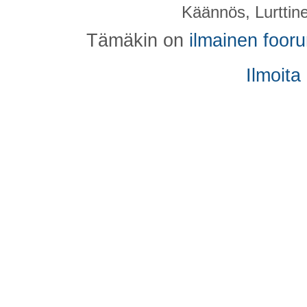
Käännös, Lurttin
Tämäkin on
ilmainen foor
Ilmoita