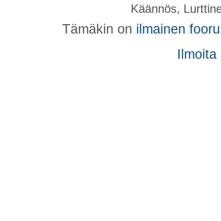
Käännös, Lurttin
Tämäkin on
ilmainen foor
Ilmoita