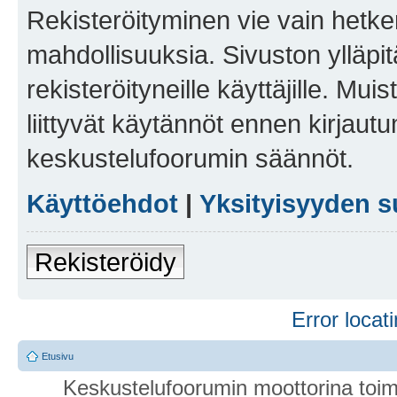
Rekisteröityminen vie vain hetken
mahdollisuuksia. Sivuston ylläpit
rekisteröityneille käyttäjille. Mu
liittyvät käytännöt ennen kirjau
keskustelufoorumin säännöt.
Käyttöehdot
|
Yksityisyyden s
Rekisteröidy
Error locati
Etusivu
Keskustelufoorumin moottorina toim