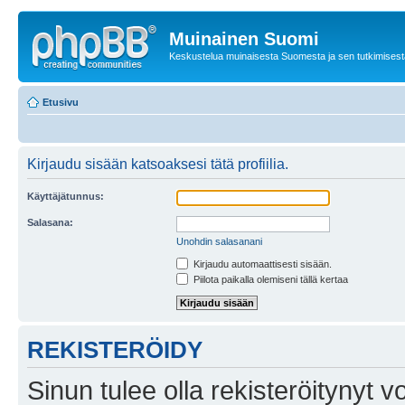
Muinainen Suomi
Keskustelua muinaisesta Suomesta ja sen tutkimisest
Etusivu
Kirjaudu sisään katsoaksesi tätä profiilia.
Käyttäjätunnus:
Salasana:
Unohdin salasanani
Kirjaudu automaattisesti sisään.
Piilota paikalla olemiseni tällä kertaa
REKISTERÖIDY
Sinun tulee olla rekisteröitynyt v