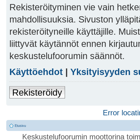
Rekisteröityminen vie vain hetken
mahdollisuuksia. Sivuston ylläpit
rekisteröityneille käyttäjille. Mu
liittyvät käytännöt ennen kirjau
keskustelufoorumin säännöt.
Käyttöehdot
|
Yksityisyyden s
Rekisteröidy
Error locati
Etusivu
Keskustelufoorumin moottorina toim