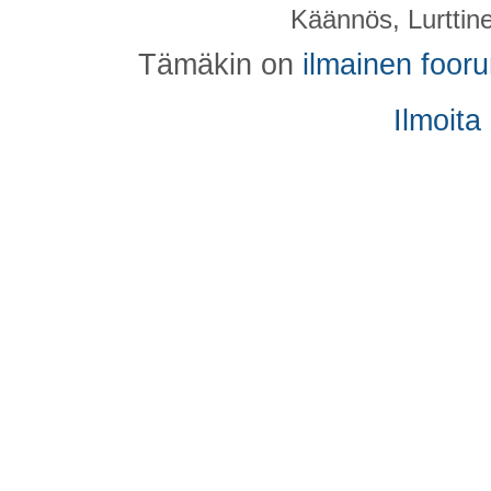
Käännös, Lurttin
Tämäkin on
ilmainen foor
Ilmoita