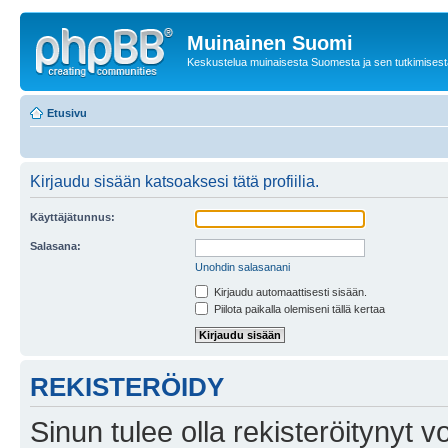
Muinainen Suomi
Keskustelua muinaisesta Suomesta ja sen tutkimisest
Etusivu
Kirjaudu sisään katsoaksesi tätä profiilia.
Käyttäjätunnus:
Salasana:
Unohdin salasanani
Kirjaudu automaattisesti sisään.
Piilota paikalla olemiseni tällä kertaa
REKISTERÖIDY
Sinun tulee olla rekisteröitynyt v