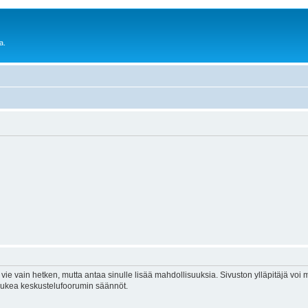
a.
vie vain hetken, mutta antaa sinulle lisää mahdollisuuksia. Sivuston ylläpitäjä voi my
 lukea keskustelufoorumin säännöt.