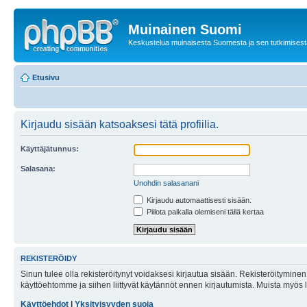
Muinainen Suomi
Keskustelua muinaisesta Suomesta ja sen tutkimisest
Etusivu
Kirjaudu sisään katsoaksesi tätä profiilia.
Käyttäjätunnus:
Salasana:
Unohdin salasanani
Kirjaudu automaattisesti sisään.
Piilota paikalla olemiseni tällä kertaa
REKISTERÖIDY
Sinun tulee olla rekisteröitynyt voidaksesi kirjautua sisään. Rekisteröityminen 
käyttöehtomme ja siihen liittyvät käytännöt ennen kirjautumista. Muista myös
Käyttöehdot
|
Yksityisyyden suoja