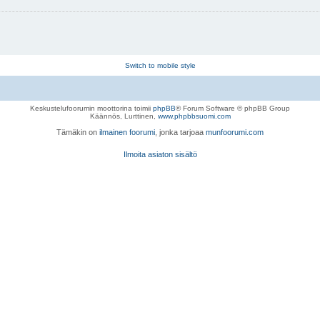
Switch to mobile style
Keskustelufoorumin moottorina toimii
phpBB
® Forum Software © phpBB Group
Käännös, Lurttinen,
www.phpbbsuomi.com
Tämäkin on
ilmainen foorumi
, jonka tarjoaa
munfoorumi.com
Ilmoita asiaton sisältö