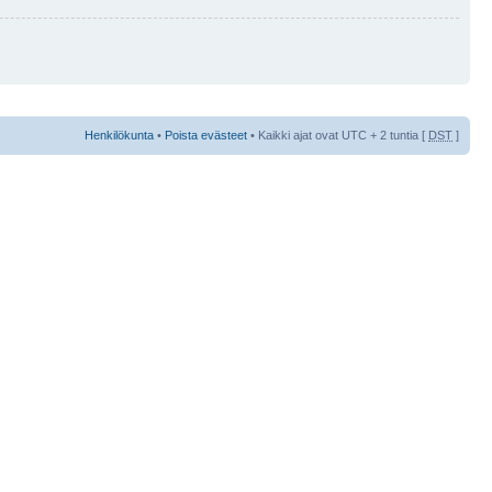
Henkilökunta
•
Poista evästeet
• Kaikki ajat ovat UTC + 2 tuntia [
DST
]