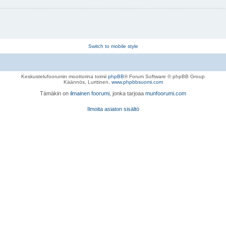
Switch to mobile style
Keskustelufoorumin moottorina toimii
phpBB
® Forum Software © phpBB Group
Käännös, Lurttinen,
www.phpbbsuomi.com
Tämäkin on
ilmainen foorumi
, jonka tarjoaa
munfoorumi.com
Ilmoita asiaton sisältö