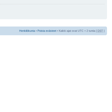
Henkilökunta
•
Poista evästeet
• Kaikki ajat ovat UTC + 2 tuntia [
DST
]