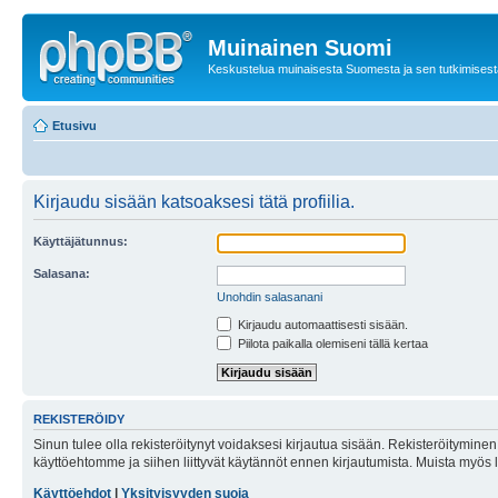
Muinainen Suomi
Keskustelua muinaisesta Suomesta ja sen tutkimisest
Etusivu
Kirjaudu sisään katsoaksesi tätä profiilia.
Käyttäjätunnus:
Salasana:
Unohdin salasanani
Kirjaudu automaattisesti sisään.
Piilota paikalla olemiseni tällä kertaa
REKISTERÖIDY
Sinun tulee olla rekisteröitynyt voidaksesi kirjautua sisään. Rekisteröityminen 
käyttöehtomme ja siihen liittyvät käytännöt ennen kirjautumista. Muista myös
Käyttöehdot
|
Yksityisyyden suoja