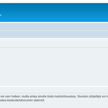
a.
vie vain hetken, mutta antaa sinulle lisää mahdollisuuksia. Sivuston ylläpitäjä voi my
 lukea keskustelufoorumin säännöt.