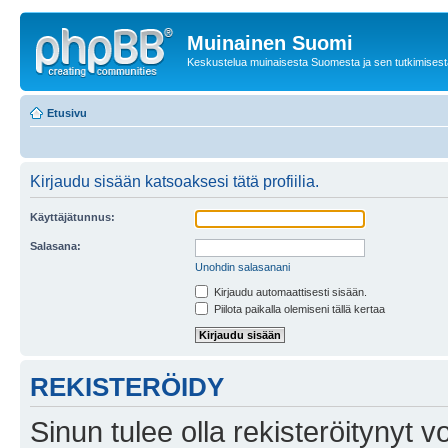
Muinainen Suomi
Keskustelua muinaisesta Suomesta ja sen tutkimisest
Etusivu
Kirjaudu sisään katsoaksesi tätä profiilia.
Käyttäjätunnus:
Salasana:
Unohdin salasanani
Kirjaudu automaattisesti sisään.
Piilota paikalla olemiseni tällä kertaa
REKISTERÖIDY
Sinun tulee olla rekisteröitynyt v