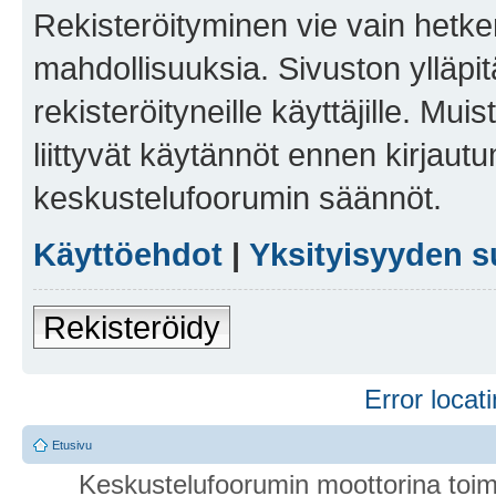
Rekisteröityminen vie vain hetken
mahdollisuuksia. Sivuston ylläpit
rekisteröityneille käyttäjille. Mu
liittyvät käytännöt ennen kirjau
keskustelufoorumin säännöt.
Käyttöehdot
|
Yksityisyyden s
Rekisteröidy
Error locati
Etusivu
Keskustelufoorumin moottorina toim