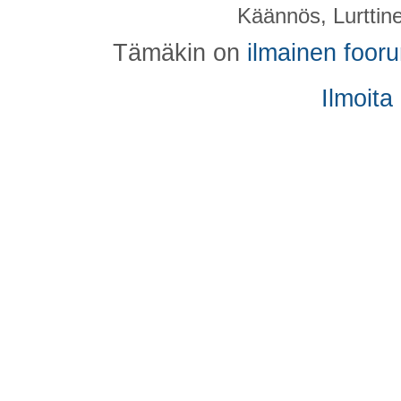
Käännös, Lurttin
Tämäkin on
ilmainen foor
Ilmoita