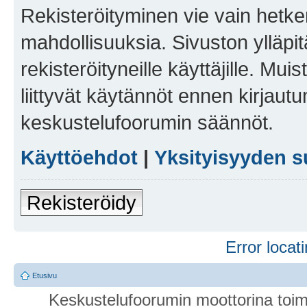
Rekisteröityminen vie vain hetken
mahdollisuuksia. Sivuston ylläpit
rekisteröityneille käyttäjille. Mu
liittyvät käytännöt ennen kirjau
keskustelufoorumin säännöt.
Käyttöehdot
|
Yksityisyyden s
Rekisteröidy
Error locati
Etusivu
Keskustelufoorumin moottorina toim