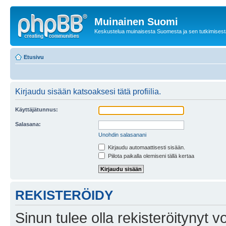
Muinainen Suomi
Keskustelua muinaisesta Suomesta ja sen tutkimisest
Etusivu
Kirjaudu sisään katsoaksesi tätä profiilia.
Käyttäjätunnus:
Salasana:
Unohdin salasanani
Kirjaudu automaattisesti sisään.
Piilota paikalla olemiseni tällä kertaa
REKISTERÖIDY
Sinun tulee olla rekisteröitynyt v