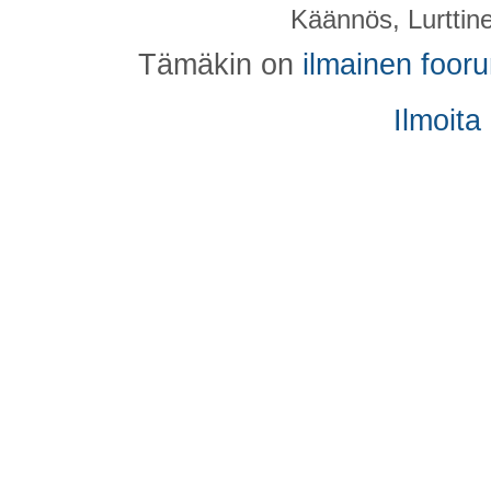
Käännös, Lurttin
Tämäkin on
ilmainen foor
Ilmoita