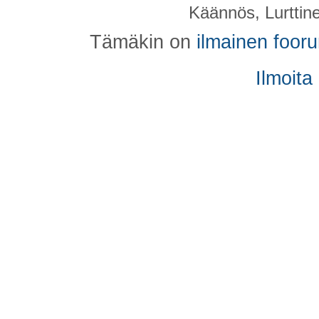
Käännös, Lurttin
Tämäkin on
ilmainen foor
Ilmoita