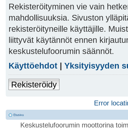
Rekisteröityminen vie vain hetken
mahdollisuuksia. Sivuston ylläpit
rekisteröityneille käyttäjille. Mu
liittyvät käytännöt ennen kirjau
keskustelufoorumin säännöt.
Käyttöehdot
|
Yksityisyyden s
Rekisteröidy
Error locati
Etusivu
Keskustelufoorumin moottorina toim