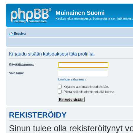
Muinainen Suomi
Keskustelua muinaisesta Suomesta ja sen tutkimisest
Etusivu
Kirjaudu sisään katsoaksesi tätä profiilia.
Käyttäjätunnus:
Salasana:
Unohdin salasanani
Kirjaudu automaattisesti sisään.
Piilota paikalla olemiseni tällä kertaa
REKISTERÖIDY
Sinun tulee olla rekisteröitynyt v