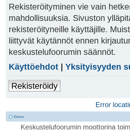
Rekisteröityminen vie vain hetken
mahdollisuuksia. Sivuston ylläpit
rekisteröityneille käyttäjille. Mu
liittyvät käytännöt ennen kirjau
keskustelufoorumin säännöt.
Käyttöehdot
|
Yksityisyyden s
Rekisteröidy
Error locati
Etusivu
Keskustelufoorumin moottorina toim