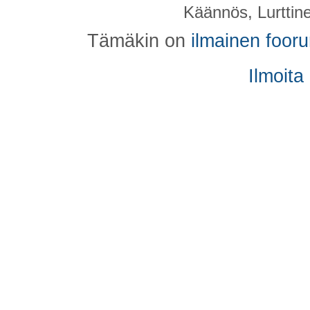
Käännös, Lurttin
Tämäkin on
ilmainen foor
Ilmoita