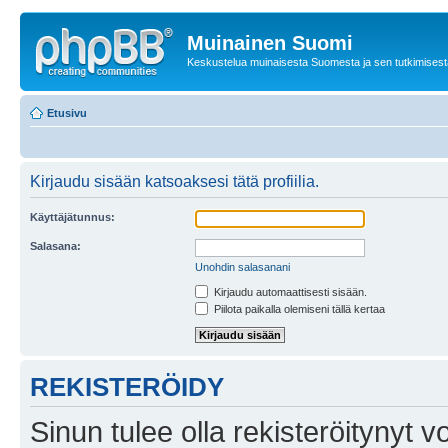
Muinainen Suomi
Keskustelua muinaisesta Suomesta ja sen tutkimisest
Etusivu
Kirjaudu sisään katsoaksesi tätä profiilia.
Käyttäjätunnus:
Salasana:
Unohdin salasanani
Kirjaudu automaattisesti sisään.
Piilota paikalla olemiseni tällä kertaa
REKISTERÖIDY
Sinun tulee olla rekisteröitynyt v