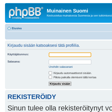
Muinainen Suomi
Keskustelua muinaisesta Suomesta ja sen tutkimisest
Etusivu
Kirjaudu sisään katsoaksesi tätä profiilia.
Käyttäjätunnus:
Salasana:
Unohdin salasanani
Kirjaudu automaattisesti sisään.
Piilota paikalla olemiseni tällä kertaa
REKISTERÖIDY
Sinun tulee olla rekisteröitynyt v