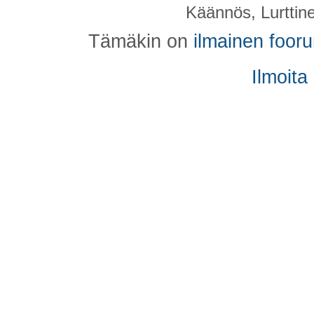
Käännös, Lurttin
Tämäkin on
ilmainen foor
Ilmoita