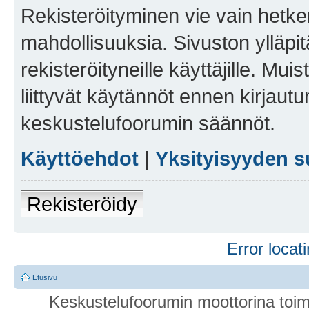
Rekisteröityminen vie vain hetken
mahdollisuuksia. Sivuston ylläpit
rekisteröityneille käyttäjille. Mu
liittyvät käytännöt ennen kirjau
keskustelufoorumin säännöt.
Käyttöehdot
|
Yksityisyyden s
Rekisteröidy
Error locati
Etusivu
Keskustelufoorumin moottorina toim