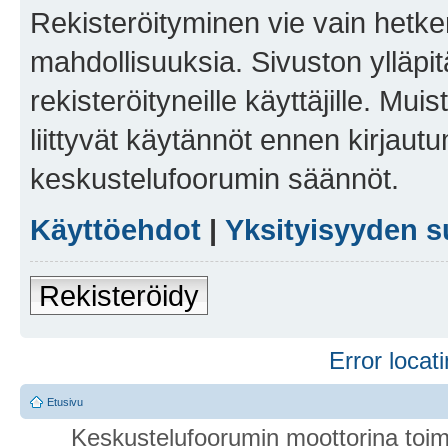
Rekisteröityminen vie vain hetken
mahdollisuuksia. Sivuston ylläpit
rekisteröityneille käyttäjille. Mu
liittyvät käytännöt ennen kirjau
keskustelufoorumin säännöt.
Käyttöehdot
|
Yksityisyyden s
Rekisteröidy
Error locati
Etusivu
Keskustelufoorumin moottorina toim