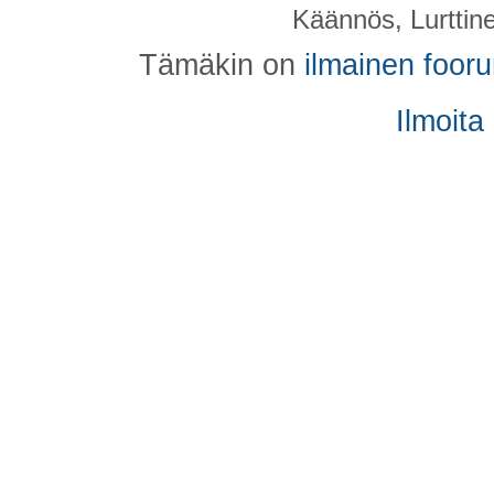
Käännös, Lurttin
Tämäkin on
ilmainen foor
Ilmoita