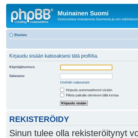
Muinainen Suomi
Keskustelua muinaisesta Suomesta ja sen tutkimisest
Etusivu
Kirjaudu sisään katsoaksesi tätä profiilia.
Käyttäjätunnus:
Salasana:
Unohdin salasanani
Kirjaudu automaattisesti sisään.
Piilota paikalla olemiseni tällä kertaa
REKISTERÖIDY
Sinun tulee olla rekisteröitynyt v