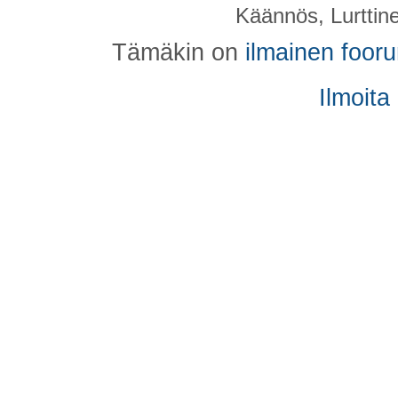
Käännös, Lurttin
Tämäkin on
ilmainen foor
Ilmoita