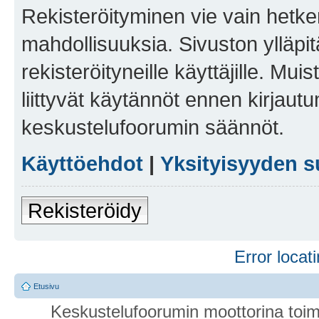
Rekisteröityminen vie vain hetken
mahdollisuuksia. Sivuston ylläpit
rekisteröityneille käyttäjille. Mu
liittyvät käytännöt ennen kirjau
keskustelufoorumin säännöt.
Käyttöehdot
|
Yksityisyyden s
Rekisteröidy
Error locati
Etusivu
Keskustelufoorumin moottorina toim