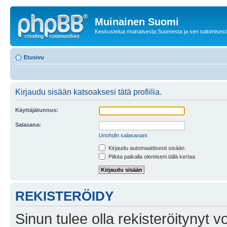
Muinainen Suomi
Keskustelua muinaisesta Suomesta ja sen tutkimisest
Etusivu
Kirjaudu sisään katsoaksesi tätä profiilia.
Käyttäjätunnus:
Salasana:
Unohdin salasanani
Kirjaudu automaattisesti sisään.
Piilota paikalla olemiseni tällä kertaa
REKISTERÖIDY
Sinun tulee olla rekisteröitynyt v