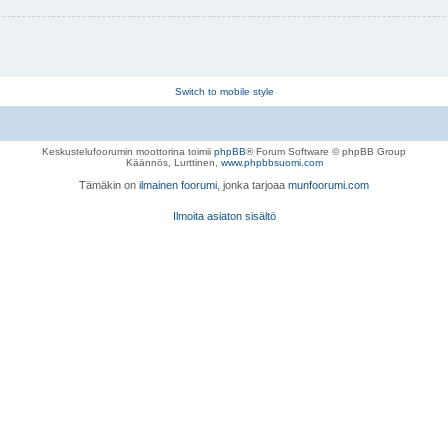
Switch to mobile style
Keskustelufoorumin moottorina toimii
phpBB
® Forum Software © phpBB Group
Käännös, Lurttinen,
www.phpbbsuomi.com
Tämäkin on
ilmainen foorumi
, jonka tarjoaa
munfoorumi.com
Ilmoita asiaton sisältö