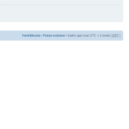
Henkilökunta
•
Poista evästeet
• Kaikki ajat ovat UTC + 2 tuntia [
DST
]