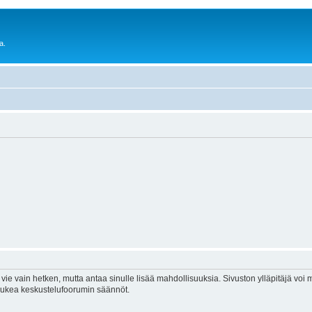
a.
vie vain hetken, mutta antaa sinulle lisää mahdollisuuksia. Sivuston ylläpitäjä voi my
 lukea keskustelufoorumin säännöt.