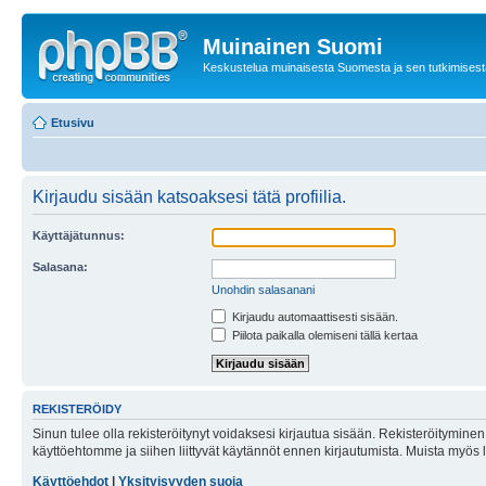
Muinainen Suomi
Keskustelua muinaisesta Suomesta ja sen tutkimisest
Etusivu
Kirjaudu sisään katsoaksesi tätä profiilia.
Käyttäjätunnus:
Salasana:
Unohdin salasanani
Kirjaudu automaattisesti sisään.
Piilota paikalla olemiseni tällä kertaa
REKISTERÖIDY
Sinun tulee olla rekisteröitynyt voidaksesi kirjautua sisään. Rekisteröityminen 
käyttöehtomme ja siihen liittyvät käytännöt ennen kirjautumista. Muista myös
Käyttöehdot
|
Yksityisyyden suoja