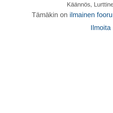
Käännös, Lurttin
Tämäkin on
ilmainen foor
Ilmoita