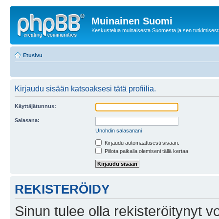
Muinainen Suomi
Keskustelua muinaisesta Suomesta ja sen tutkimisest
Etusivu
Kirjaudu sisään katsoaksesi tätä profiilia.
Käyttäjätunnus:
Salasana:
Unohdin salasanani
Kirjaudu automaattisesti sisään.
Piilota paikalla olemiseni tällä kertaa
REKISTERÖIDY
Sinun tulee olla rekisteröitynyt v