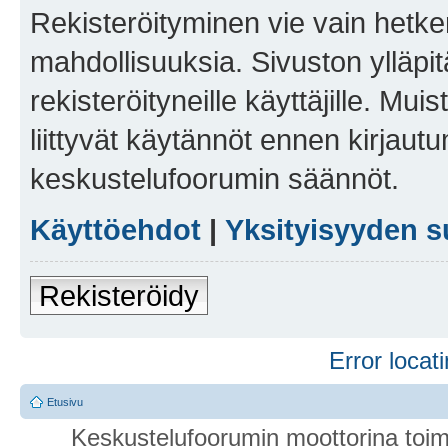
Rekisteröityminen vie vain hetken
mahdollisuuksia. Sivuston ylläpit
rekisteröityneille käyttäjille. Mu
liittyvät käytännöt ennen kirjau
keskustelufoorumin säännöt.
Käyttöehdot
|
Yksityisyyden s
Rekisteröidy
Error locati
Etusivu
Keskustelufoorumin moottorina toim