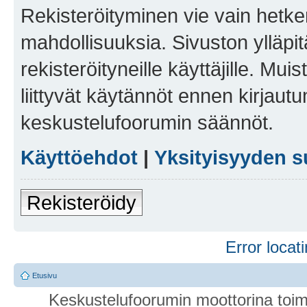
Rekisteröityminen vie vain hetken
mahdollisuuksia. Sivuston ylläpit
rekisteröityneille käyttäjille. Mu
liittyvät käytännöt ennen kirjau
keskustelufoorumin säännöt.
Käyttöehdot
|
Yksityisyyden s
Rekisteröidy
Error locati
Etusivu
Keskustelufoorumin moottorina toim