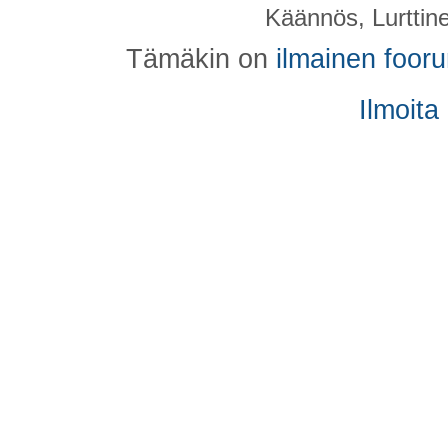
Käännös, Lurttin
Tämäkin on
ilmainen foor
Ilmoita