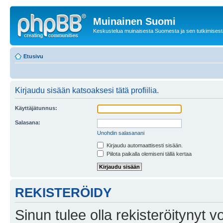
Muinainen Suomi
Keskustelua muinaisesta Suomesta ja sen tutkimisest
Etusivu
Kirjaudu sisään katsoaksesi tätä profiilia.
Käyttäjätunnus:
Salasana:
Unohdin salasanani
Kirjaudu automaattisesti sisään.
Piilota paikalla olemiseni tällä kertaa
REKISTERÖIDY
Sinun tulee olla rekisteröitynyt v