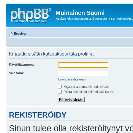
Muinainen Suomi
Keskustelua muinaisesta Suomesta ja sen tutkimisest
Etusivu
Kirjaudu sisään katsoaksesi tätä profiilia.
Käyttäjätunnus:
Salasana:
Unohdin salasanani
Kirjaudu automaattisesti sisään.
Piilota paikalla olemiseni tällä kertaa
REKISTERÖIDY
Sinun tulee olla rekisteröitynyt v