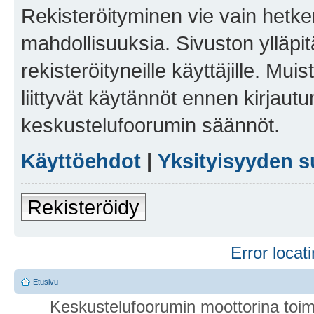
Rekisteröityminen vie vain hetken
mahdollisuuksia. Sivuston ylläpit
rekisteröityneille käyttäjille. Mu
liittyvät käytännöt ennen kirjau
keskustelufoorumin säännöt.
Käyttöehdot
|
Yksityisyyden s
Rekisteröidy
Error locati
Etusivu
Keskustelufoorumin moottorina toim