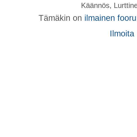
Käännös, Lurttin
Tämäkin on
ilmainen foor
Ilmoita