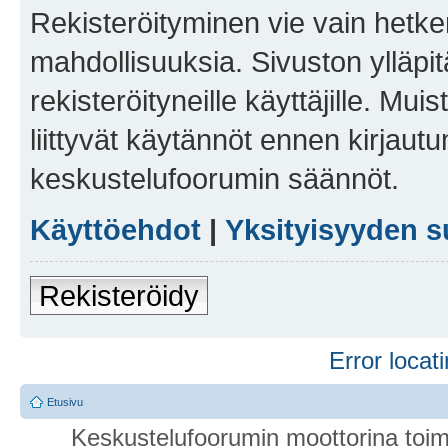
Rekisteröityminen vie vain hetken
mahdollisuuksia. Sivuston ylläpit
rekisteröityneille käyttäjille. Mu
liittyvät käytännöt ennen kirjau
keskustelufoorumin säännöt.
Käyttöehdot
|
Yksityisyyden s
Rekisteröidy
Error locati
Etusivu
Keskustelufoorumin moottorina toim