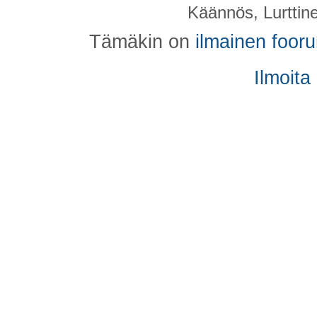
Käännös, Lurttin
Tämäkin on
ilmainen foor
Ilmoita