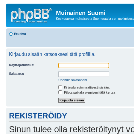
Muinainen Suomi
Keskustelua muinaisesta Suomesta ja sen tutkimisest
Etusivu
Kirjaudu sisään katsoaksesi tätä profiilia.
Käyttäjätunnus:
Salasana:
Unohdin salasanani
Kirjaudu automaattisesti sisään.
Piilota paikalla olemiseni tällä kertaa
REKISTERÖIDY
Sinun tulee olla rekisteröitynyt v