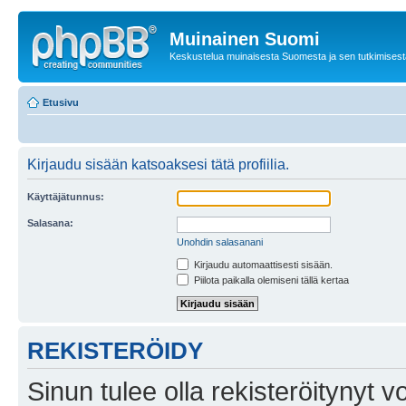
Muinainen Suomi
Keskustelua muinaisesta Suomesta ja sen tutkimisest
Etusivu
Kirjaudu sisään katsoaksesi tätä profiilia.
Käyttäjätunnus:
Salasana:
Unohdin salasanani
Kirjaudu automaattisesti sisään.
Piilota paikalla olemiseni tällä kertaa
REKISTERÖIDY
Sinun tulee olla rekisteröitynyt v