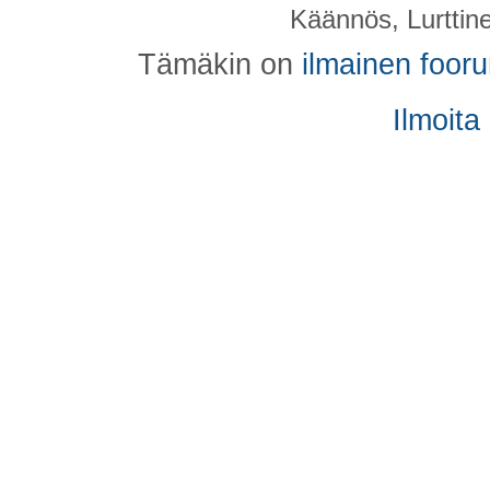
Käännös, Lurttin
Tämäkin on
ilmainen foor
Ilmoita