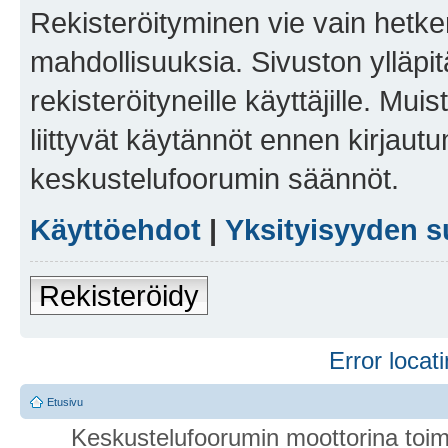
Rekisteröityminen vie vain hetken
mahdollisuuksia. Sivuston ylläpit
rekisteröityneille käyttäjille. Mu
liittyvät käytännöt ennen kirjau
keskustelufoorumin säännöt.
Käyttöehdot
|
Yksityisyyden s
Rekisteröidy
Error locati
Etusivu
Keskustelufoorumin moottorina toim