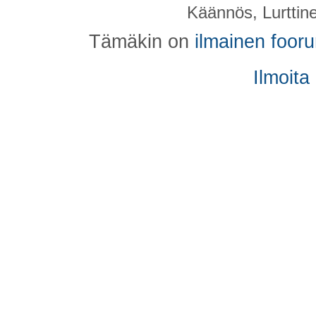
Käännös, Lurttin
Tämäkin on
ilmainen foor
Ilmoita