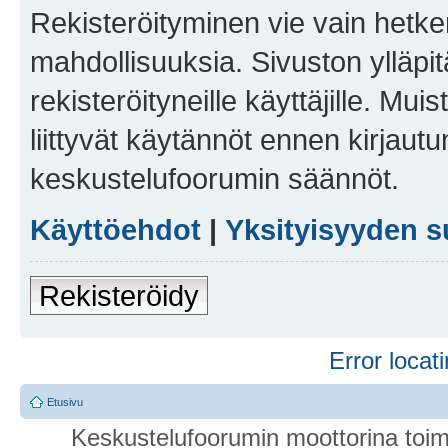
Rekisteröityminen vie vain hetken
mahdollisuuksia. Sivuston ylläpit
rekisteröityneille käyttäjille. Mu
liittyvät käytännöt ennen kirjau
keskustelufoorumin säännöt.
Käyttöehdot
|
Yksityisyyden s
Rekisteröidy
Error locati
Etusivu
Keskustelufoorumin moottorina toim