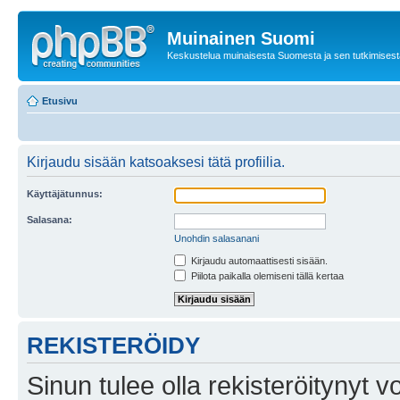
Muinainen Suomi
Keskustelua muinaisesta Suomesta ja sen tutkimisest
Etusivu
Kirjaudu sisään katsoaksesi tätä profiilia.
Käyttäjätunnus:
Salasana:
Unohdin salasanani
Kirjaudu automaattisesti sisään.
Piilota paikalla olemiseni tällä kertaa
REKISTERÖIDY
Sinun tulee olla rekisteröitynyt v