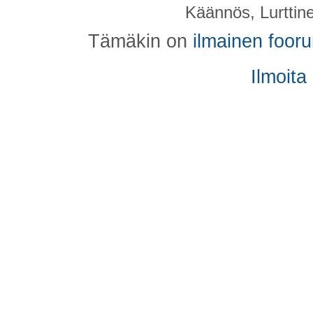
Käännös, Lurttin
Tämäkin on
ilmainen foor
Ilmoita