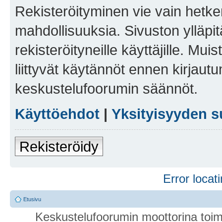
Rekisteröityminen vie vain hetken
mahdollisuuksia. Sivuston ylläpit
rekisteröityneille käyttäjille. Mu
liittyvät käytännöt ennen kirjau
keskustelufoorumin säännöt.
Käyttöehdot
|
Yksityisyyden s
Rekisteröidy
Error locati
Etusivu
Keskustelufoorumin moottorina toim