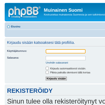
Muinainen Suomi
Keskustelua muinaisesta Suomesta ja sen tutkimisest
Etusivu
Kirjaudu sisään katsoaksesi tätä profiilia.
Käyttäjätunnus:
Salasana:
Unohdin salasanani
Kirjaudu automaattisesti sisään.
Piilota paikalla olemiseni tällä kertaa
REKISTERÖIDY
Sinun tulee olla rekisteröitynyt v