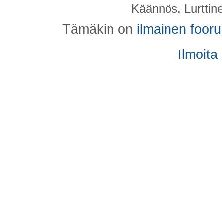
Käännös, Lurttin
Tämäkin on
ilmainen foor
Ilmoita