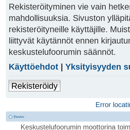
Rekisteröityminen vie vain hetken
mahdollisuuksia. Sivuston ylläpit
rekisteröityneille käyttäjille. Mu
liittyvät käytännöt ennen kirjau
keskustelufoorumin säännöt.
Käyttöehdot
|
Yksityisyyden s
Rekisteröidy
Error locati
Etusivu
Keskustelufoorumin moottorina toim