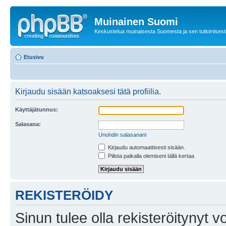
Muinainen Suomi
Keskustelua muinaisesta Suomesta ja sen tutkimisest
Etusivu
Kirjaudu sisään katsoaksesi tätä profiilia.
Käyttäjätunnus:
Salasana:
Unohdin salasanani
Kirjaudu automaattisesti sisään.
Piilota paikalla olemiseni tällä kertaa
REKISTERÖIDY
Sinun tulee olla rekisteröitynyt v