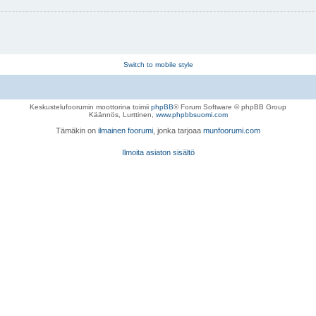
Switch to mobile style
Keskustelufoorumin moottorina toimii
phpBB
® Forum Software © phpBB Group
Käännös, Lurttinen,
www.phpbbsuomi.com
Tämäkin on
ilmainen foorumi
, jonka tarjoaa
munfoorumi.com
Ilmoita asiaton sisältö