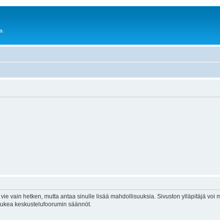
a.
vie vain hetken, mutta antaa sinulle lisää mahdollisuuksia. Sivuston ylläpitäjä voi my
 lukea keskustelufoorumin säännöt.