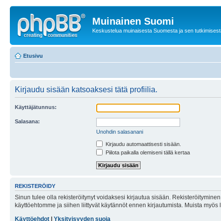
Muinainen Suomi
Keskustelua muinaisesta Suomesta ja sen tutkimisest
Etusivu
Kirjaudu sisään katsoaksesi tätä profiilia.
Käyttäjätunnus:
Salasana:
Unohdin salasanani
Kirjaudu automaattisesti sisään.
Piilota paikalla olemiseni tällä kertaa
REKISTERÖIDY
Sinun tulee olla rekisteröitynyt voidaksesi kirjautua sisään. Rekisteröityminen 
käyttöehtomme ja siihen liittyvät käytännöt ennen kirjautumista. Muista myös
Käyttöehdot
|
Yksityisyyden suoja