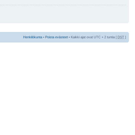
Henkilökunta
•
Poista evästeet
• Kaikki ajat ovat UTC + 2 tuntia [
DST
]