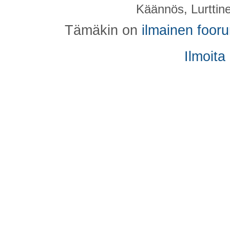
Käännös, Lurttin
Tämäkin on
ilmainen foor
Ilmoita