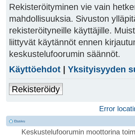
Rekisteröityminen vie vain hetken
mahdollisuuksia. Sivuston ylläpit
rekisteröityneille käyttäjille. Mu
liittyvät käytännöt ennen kirjau
keskustelufoorumin säännöt.
Käyttöehdot
|
Yksityisyyden s
Rekisteröidy
Error locati
Etusivu
Keskustelufoorumin moottorina toim