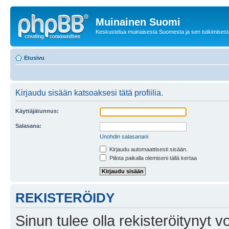
Muinainen Suomi
Keskustelua muinaisesta Suomesta ja sen tutkimisest
Etusivu
Kirjaudu sisään katsoaksesi tätä profiilia.
Käyttäjätunnus:
Salasana:
Unohdin salasanani
Kirjaudu automaattisesti sisään.
Piilota paikalla olemiseni tällä kertaa
REKISTERÖIDY
Sinun tulee olla rekisteröitynyt v