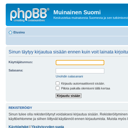
Muinainen Suomi
Keskustelua muinaisesta Suomesta ja sen tutkimisest
Etusivu
Sinun täytyy kirjautua sisään ennen kuin voit lainata kirjoitu
Käyttäjätunnus:
Salasana:
Unohdin salasanani
Kirjaudu automaattisesti sisään.
Piilota paikalla olemiseni tällä kertaa
REKISTERÖIDY
Sinun tulee olla rekisteröitynyt voidaksesi kirjautua sisään. Rekisteröityminen 
käyttöehtomme ja siihen liittyvät käytännöt ennen kirjautumista. Muista myös
Käyttöehdot
|
Yksityisyyden suoja