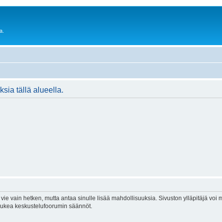
a.
ksia tällä alueella.
vie vain hetken, mutta antaa sinulle lisää mahdollisuuksia. Sivuston ylläpitäjä voi my
 lukea keskustelufoorumin säännöt.