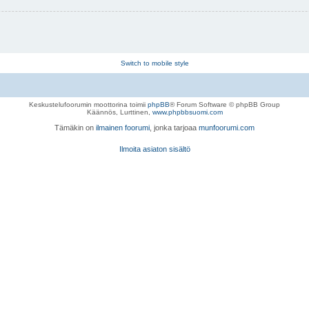
Switch to mobile style
Keskustelufoorumin moottorina toimii
phpBB
® Forum Software © phpBB Group
Käännös, Lurttinen,
www.phpbbsuomi.com
Tämäkin on
ilmainen foorumi
, jonka tarjoaa
munfoorumi.com
Ilmoita asiaton sisältö