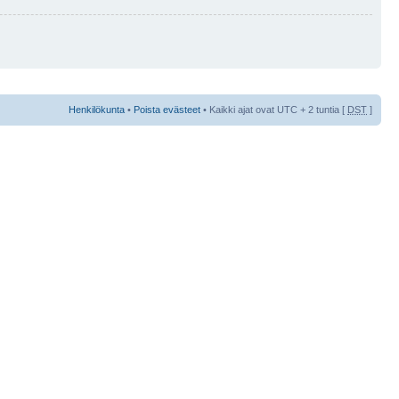
Henkilökunta
•
Poista evästeet
• Kaikki ajat ovat UTC + 2 tuntia [
DST
]