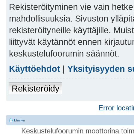
Rekisteröityminen vie vain hetken
mahdollisuuksia. Sivuston ylläpit
rekisteröityneille käyttäjille. Mu
liittyvät käytännöt ennen kirjau
keskustelufoorumin säännöt.
Käyttöehdot
|
Yksityisyyden s
Rekisteröidy
Error locati
Etusivu
Keskustelufoorumin moottorina toim