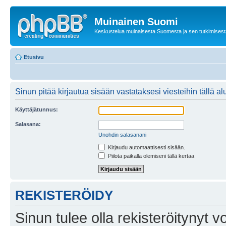
Muinainen Suomi
Keskustelua muinaisesta Suomesta ja sen tutkimisest
Etusivu
Sinun pitää kirjautua sisään vastataksesi viesteihin tällä al
Käyttäjätunnus:
Salasana:
Unohdin salasanani
Kirjaudu automaattisesti sisään.
Piilota paikalla olemiseni tällä kertaa
REKISTERÖIDY
Sinun tulee olla rekisteröitynyt v