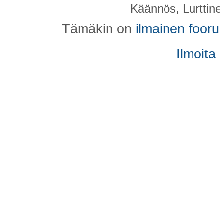
Käännös, Lurttin
Tämäkin on
ilmainen foor
Ilmoita