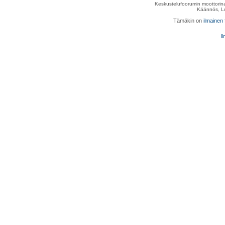
Keskustelufoorumin moottorina
Käännös, Lu
Tämäkin on
ilmainen
Il